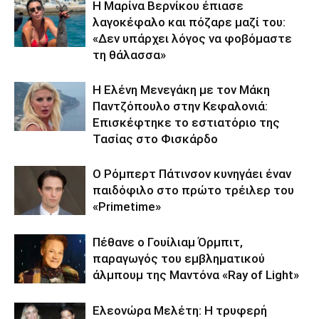
Η Μαρίνα Βερνίκου έπιασε
λαγοκέφαλο και πόζαρε μαζί του:
«Δεν υπάρχει λόγος να φοβόμαστε
τη θάλασσα»
Η Ελένη Μενεγάκη με τον Μάκη
Παντζόπουλο στην Κεφαλονιά:
Επισκέφτηκε το εστιατόριο της
Τασίας στο Φισκάρδο
Ο Ρόμπερτ Πάτινσον κυνηγάει έναν
παιδόφιλο στο πρώτο τρέιλερ του
«Primetime»
Πέθανε ο Γουίλιαμ Όρμπιτ,
παραγωγός του εμβληματικού
άλμπουμ της Μαντόνα «Ray of Light»
Ελεονώρα Μελέτη: Η τρυφερή