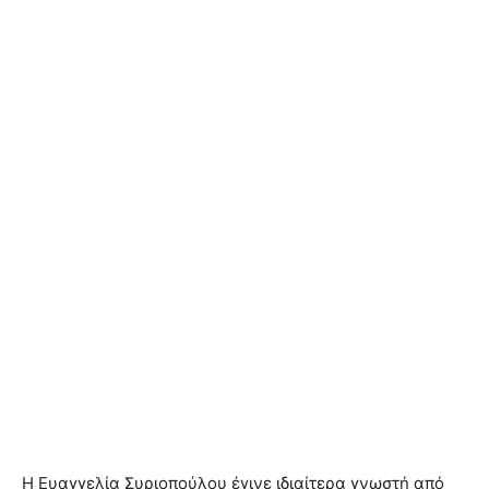
Η Ευαγγελία Συριοπούλου έγινε ιδιαίτερα γνωστή από