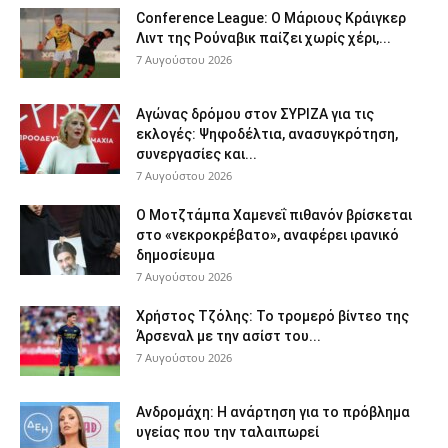
Conference League: Ο Μάριους Κράιγκερ
Λιντ της Ρούναβικ παίζει χωρίς χέρι,...
7 Αυγούστου 2026
Αγώνας δρόμου στον ΣΥΡΙΖΑ για τις
εκλογές: Ψηφοδέλτια, ανασυγκρότηση,
συνεργασίες και...
7 Αυγούστου 2026
Ο Μοτζτάμπα Χαμενεΐ πιθανόν βρίσκεται
στο «νεκροκρέβατο», αναφέρει ιρανικό
δημοσίευμα
7 Αυγούστου 2026
Χρήστος Τζόλης: Το τρομερό βίντεο της
Άρσεναλ με την ασίστ του...
7 Αυγούστου 2026
Ανδρομάχη: Η ανάρτηση για το πρόβλημα
υγείας που την ταλαιπωρεί