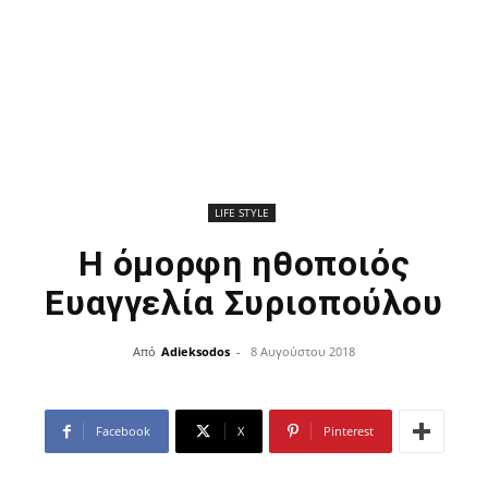
LIFE STYLE
Η όμορφη ηθοποιός
Ευαγγελία Συριοπούλου
Από
Adieksodos
-
8 Αυγούστου 2018
Facebook
X
Pinterest