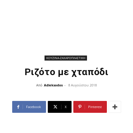
ΚΟΥΖΙΝΑ-ΖΑΧΑΡΟΠΛΑΣΤΙΚΗ
Ριζότο με χταπόδι
Από
Adieksodos
-
8 Αυγούστου 2018
Facebook
X
Pinterest