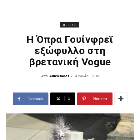
LIFE STYLE
Η Όπρα Γουίνφρεϊ
εξώφυλλο στη
βρετανική Vogue
Από
Adieksodos
-
4 Ιουλίου 2018
Facebook
X
Pinterest