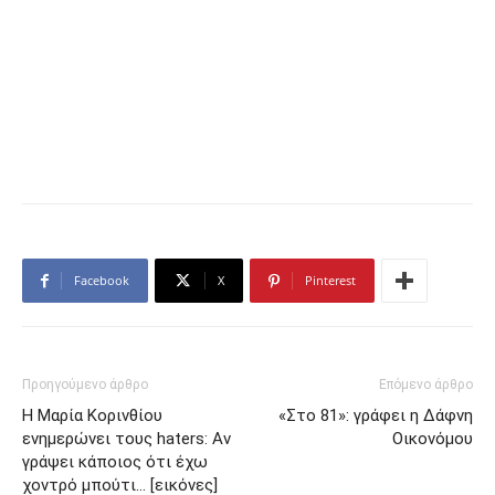
Facebook
X
Pinterest
Προηγούμενο άρθρο
Επόμενο άρθρο
Η Μαρία Κορινθίου
«Στο 81»: γράφει η Δάφνη
ενημερώνει τους haters: Αν
Οικονόμου
γράψει κάποιος ότι έχω
χοντρό μπούτι… [εικόνες]