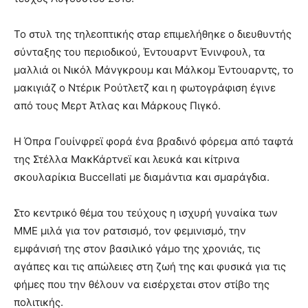
Το στυλ της τηλεοπτικής σταρ επιμελήθηκε ο διευθυντής
σύνταξης του περιοδικού, Έντουαρντ Ένινφουλ, τα
μαλλιά οι Νικόλ Μάνγκρουμ και Μάλκομ Έντουαρντς, το
μακιγιάζ ο Ντέρικ Ρούτλετζ και η φωτογράφιση έγινε
από τους Μερτ Άτλας και Μάρκους Πιγκό.
Η Όπρα Γουίνφρεϊ φορά ένα βραδινό φόρεμα από ταφτά
της Στέλλα ΜακΚάρτνεϊ και λευκά και κίτρινα
σκουλαρίκια Buccellati με διαμάντια και σμαράγδια.
Στο κεντρικό θέμα του τεύχους η ισχυρή γυναίκα των
ΜΜΕ μιλά για τον ρατσισμό, τον φεμινισμό, την
εμφάνισή της στον βασιλικό γάμο της χρονιάς, τις
αγάπες και τις απώλειες στη ζωή της και φυσικά για τις
φήμες που την θέλουν να εισέρχεται στον στίβο της
πολιτικής.