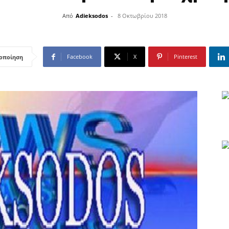
Από
Adieksodos
-
8 Οκτωβρίου 2018
Facebook
X
Pinterest
οποίηση