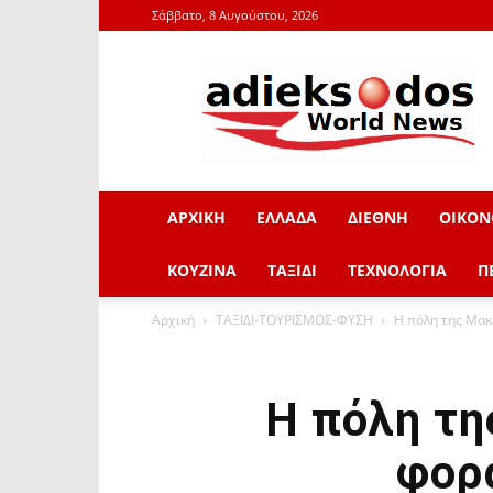
Σάββατο, 8 Αυγούστου, 2026
adieksodos.gr
ΑΡΧΙΚΗ
ΕΛΛΑΔΑ
ΔΙΕΘΝΗ
ΟΙΚΟΝ
ΚΟΥΖΙΝΑ
ΤΑΞΙΔΙ
ΤΕΧΝΟΛΟΓΙΑ
Π
Αρχική
ΤΑΞΙΔΙ-ΤΟΥΡΙΣΜΟΣ-ΦΥΣΗ
Η πόλη της Μακ
Η πόλη τη
φορ