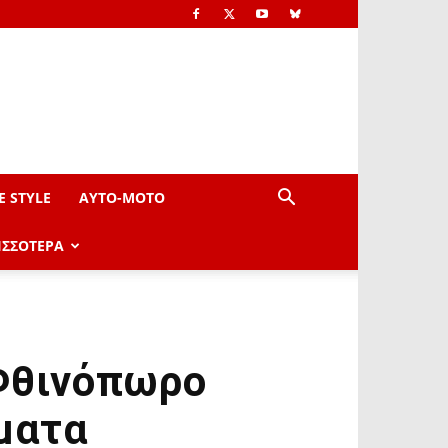
E STYLE
AYTO-ΜOTO
ΙΣΣΟΤΕΡΑ
 Φθινόπωρο
ματα