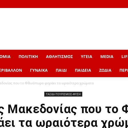
ΟΜΙΑ
ΠΟΛΙΤΙΚΗ
ΑΘΛΗΤΙΣΜΟΣ
ΥΓΕΙΑ
MEDIA
LIF
ΕΡΙΒΑΛΛΟΝ
ΓΥΝΑΙΚΑ
ΠΑΙΔΙ
ΠΑΙΔΕΙΑ
ΖΩΔΙΑ
ΠΕΡ
εδονίας που το Φθινόπωρο φοράει τα ωραιότερα χρώματα
ΤΑΞΙΔΙ-ΤΟΥΡΙΣΜΟΣ-ΦΥΣΗ
ς Μακεδονίας που το
άει τα ωραιότερα χρώ