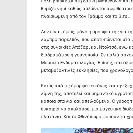
πόλη βρίσκεται στη δυτική Μακεδονία και 
θυμίζει νησί καθώς απλώνεται αμφιθεατρι
πλαισιωμένη από τον Γράμμο και το Βίτσι.
Δεν είναι, όμως, μόνο η ομορφιά της για τη
λαμπρό παρελθόν, που αποτυπώνεται στα μ
στις συνοικίες Απόζαρι και Ντολτσό, ενώ 
διαδραμάτισε η γουνοποιία. Σε παλιά αρχο
Μουσείο Ενδυματολογίας. Επίσης, στα αξιοθ
μεταβυζαντινές εκκλησίες, που χρονολογού
Εκτός από τις όμορφες εικόνες και την ξε
λίμνη της, αποτελεί και σημαντικό υγρότο
κάποια σπάνια και απειλούμενα. Ο γύρος τ
ευκαιρία να απολαύσει μία μαγευτική διαδρ
πλατάνια. Και το Φθινόπωρο φορούν τα χρ