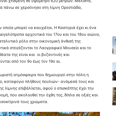
είναι χτισμένη σε υψόμετρο 620 μέτρων. Μάλιστα,
κά πάνω σε χερσόνησο στη λίμνη Ορεστιάδα,
ν οποία μπορεί να καυχιέται. Η Καστοριά έχει κι ένα
εγαλόπρεπα αρχοντικά του 17ου και του 18ου αιώνα,
καταλυτικό ρόλο στην οικονομική άνθισή της
ντικά στεγάζονται το Λαογραφικό Μουσείο και το
έατα της είναι και οι βυζαντινές και
νται από τον 9ο έως τον 19ο αι.
χωριστή ατμόσφαιρα που δημιουργεί στην πόλη η
πο, καταφύγιο πλήθους πουλιών- ανάμεσά τους και
ης λίμνης επιβάλλεται, αφού ο επισκέπτης έχει την
ομή, που ακολουθεί την όχθη της, δίπλα σε οξιές και
υσοκίτρινά τους χρώματα.