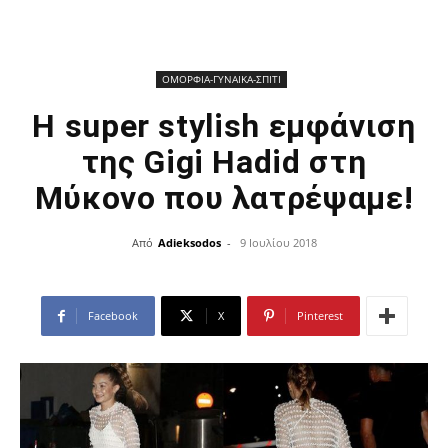
ΟΜΟΡΦΙΑ-ΓΥΝΑΙΚΑ-ΣΠΙΤΙ
Η super stylish εμφάνιση
της Gigi Hadid στη
Μύκονο που λατρέψαμε!
Από
Adieksodos
-
9 Ιουλίου 2018
Facebook
X
Pinterest