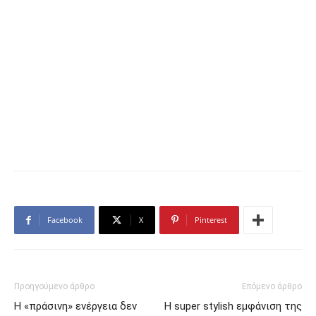
Facebook
X
Pinterest
Προηγούμενο άρθρο
Επόμενο άρθρο
Η «πράσινη» ενέργεια δεν
Η super stylish εμφάνιση της