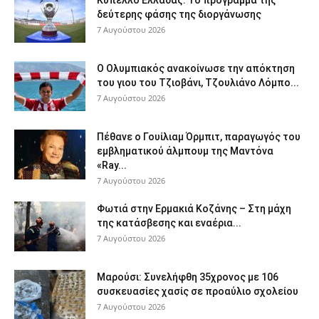
Κύπελλο Ελλάδας: Το πρόγραμμα της
δεύτερης φάσης της διοργάνωσης
7 Αυγούστου 2026
Ο Ολυμπιακός ανακοίνωσε την απόκτηση
του γιου του Τζιοβάνι, Τζουλιάνο Λόμπο...
7 Αυγούστου 2026
Πέθανε ο Γουίλιαμ Όρμπιτ, παραγωγός του
εμβληματικού άλμπουμ της Μαντόνα
«Ray...
7 Αυγούστου 2026
Φωτιά στην Ερμακιά Κοζάνης – Στη μάχη
της κατάσβεσης και εναέρια...
7 Αυγούστου 2026
Μαρούσι: Συνελήφθη 35χρονος με 106
συσκευασίες χασίς σε προαύλιο σχολείου
7 Αυγούστου 2026