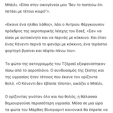
Μπέιλι. «Είπα στην οικογένεία μου ”δεν το πιστεύω ότι
πετάει με τέτοιο καιρό”».
«Εκανε ένα ηλίθιο λάθος», λέει ο Αντριου Φέργκιουσον
πρόεδρος της αεροπορικής λέσχης του Εσεξ. «Σαν να
είσαι με αυτοκίνητο και να περνάς με κόκκινο. Και όταν
ένας Κένεντι περνά το φανάρι με κόκκινο, ένα τεράστιο
φορτηγό βγαίνει και πέφτει πάνω του».
Τα φώτα της ακτογραμμής του Τζέρσεϊ εξαφανίστηκαν
πίσω από το αεροπλάνο. Ο συνδυασμός της ζέστης και
της υγρασίας ήταν τέτοιος που έκανε τον ορίζοντα
θολό. «Ο Κένεντι δεν έβλεπε τίποτα», εικάζει ο Μπέιλι.
Ο ορίζοντας γινόταν όλο και πιο θολός, η θάλασσα
δημιουργούσε περισσότερη υγρασία. Μέσα σε μια ώρα
τα φώτα του Μάρθας Βίνεγιαρντ κανονικά θα έπρεπε να