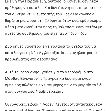
Εκείνη την Παρασκευή, ωστόσο, ο Κένεντι, δεν ήταν
πρόθυμος να πετάξει. Και δεν ήταν η πρώτη φορά που
του συνέβαινε. Ο εξεταστής του Τζον Μακόλγκαν,
θυμάται μια φορά στη Φλόριντα όταν ένα κρύο ρεύμα
αέρα μετακινούνταν προς τη θάλασσα. «Δεν πετάω με
αυτές τις συνθήκες», τού είχε πει ο Τζον Τζον.
Δύο μήνες νωρίτερα είχε χαλάσει τα σχέδιά του να
πετάξει για τη Νέα Αγγλία εξαιτίας ενός ηλεκτρικού
προβλήματος στο αεροπλάνο.
Αυτή τη φορά ανησυχούσε για το αεροδρόμιο στο
Μάρθας Βίνεγιαρντ.«Πραγματικά δεν είμαι ένας
έμπειρος πιλότος» είχε πει μέρες πριν το μοιραίο ταξίδι
στον συγγραφέα Ντέιβιντ Χέιμαν.
Οι γυναίκες, ειδικά η Λορέν, λέγεται ότι αντιστέκονταν
στις αμφιβολίες του. Έπρεπε να πάνε στο νησί. Ο καιρός