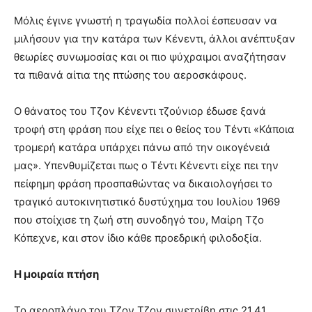
Μόλις έγινε γνωστή η τραγωδία πολλοί έσπευσαν να
μιλήσουν για την κατάρα των Κένεντι, άλλοι ανέπτυξαν
θεωρίες συνωμοσίας και οι πιο ψύχραιμοι αναζήτησαν
τα πιθανά αίτια της πτώσης του αεροσκάφους.
Ο θάνατος του Τζον Κένεντι τζούνιορ έδωσε ξανά
τροφή στη φράση που είχε πει ο θείος του Τέντι «Κάποια
τρομερή κατάρα υπάρχει πάνω από την οικογένειά
μας». Υπενθυμίζεται πως ο Τέντι Κένεντι είχε πει την
πείφημη φράση προσπαθώντας να δικαιολογήσει το
τραγικό αυτοκινητιστικό δυστύχημα του Ιουλίου 1969
που στοίχισε τη ζωή στη συνοδηγό του, Μαίρη Τζο
Κόπεχνε, και στον ίδιο κάθε προεδρική φιλοδοξία.
Η μοιραία πτήση
Το αεροπλάνο του Τζον Τζον συνετρίβη στις 21.41