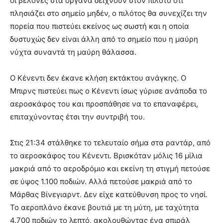
οι βελόνες στα όργανα δείχνουν στον πιλότο ότι
πλησιάζει στο σημείο μηδέν, ο πιλότος θα συνεχίζει την
πορεία που πιστεύει εκείνος ως σωστή και η οποία
δυστυχώς δεν είναι άλλη από το σημείο που η μαύρη
νύχτα συναντά τη μαύρη θάλασσα.
Ο Κένεντι δεν έκανε κλήση εκτάκτου ανάγκης. Ο
Μπιρνς πιστεύει πως ο Κένεντι ίσως γύρισε ανάποδα το
αεροσκάφος του και προσπάθησε να το επαναφέρει,
επιταχύνοντας έτσι την συντριβή του.
Στις 21:34 στάλθηκε το τελευταίο σήμα στα ραντάρ, από
το αεροσκάφος του Κένεντι. Βρισκόταν μόλις 16 μίλια
μακριά από το αεροδρόμιο και εκείνη τη στιγμή πετούσε
σε ύψος 1.100 ποδιών. Αλλά πετούσε μακριά από το
Μάρθας Βίνεγιαρντ. Δεν είχε κατεύθυνση προς το νησί.
Το αεροπλάνο έκανε βουτιά με τη μύτη, με ταχύτητα
4.700 ποδιών το λεπτό, ακολουθώντας ένα σπιράλ