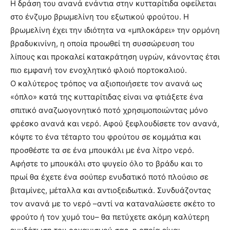
Η δράση του ανανά ενάντια στην κυτταρίτιδα οφείλεται
στο ένζυμο βρωμελίνη του εξωτικού φρούτου. Η
βρωμελίνη έχει την ιδιότητα να «μπλοκάρει» την ορμόνη
βραδυκινίνη, η οποία προωθεί τη συσσώρευση του
λίπους και προκαλεί κατακράτηση υγρών, κάνοντας έτσι
πιο εμφανή τον ενοχλητικό φλοιό πορτοκαλιού.
Ο καλύτερος τρόπος να αξιοποιήσετε τον ανανά ως
«όπλο» κατά της κυτταρίτιδας είναι να φτιάξετε ένα
σπιτικό αναζωογονητικό ποτό χρησιμοποιώντας μόνο
φρέσκο ανανά και νερό. Αφού ξεφλουδίσετε τον ανανά,
κόψτε το ένα τέταρτο του φρούτου σε κομμάτια και
προσθέστε τα σε ένα μπουκάλι με ένα λίτρο νερό.
Αφήστε το μπουκάλι στο ψυγείο όλο το βράδυ και το
πρωί θα έχετε ένα σούπερ ενυδατικό ποτό πλούσιο σε
βιταμίνες, μέταλλα και αντιοξειδωτικά. Συνδυάζοντας
τον ανανά με το νερό –αντί να καταναλώσετε σκέτο το
φρούτο ή τον χυμό του– θα πετύχετε ακόμη καλύτερη