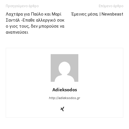
Προηγούμενο άρθρο
Επόμενο άρθρο
Λαχτάρα για Παύλο και Μαρί
Έμεινες μέσα; | Newsbeast
Σαντάλ -Επαθε αλλεργικό σοκ
ο γιος τους, δεν μπορούσε να
αναπνεύσει
Adieksodos
http://adieksodos.gr