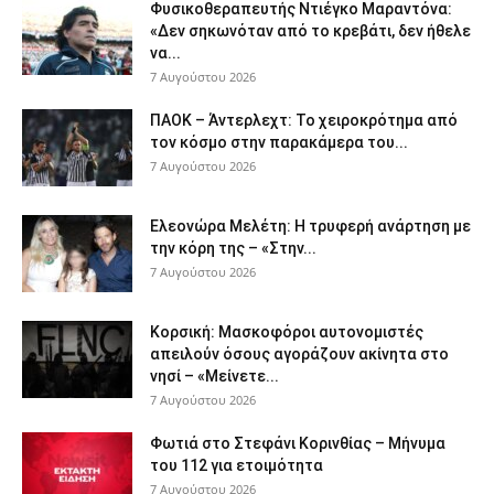
Φυσικοθεραπευτής Ντιέγκο Μαραντόνα:
«Δεν σηκωνόταν από το κρεβάτι, δεν ήθελε
να...
7 Αυγούστου 2026
ΠΑΟΚ – Άντερλεχτ: Το χειροκρότημα από
τον κόσμο στην παρακάμερα του...
7 Αυγούστου 2026
Ελεονώρα Μελέτη: Η τρυφερή ανάρτηση με
την κόρη της – «Στην...
7 Αυγούστου 2026
Κορσική: Μασκοφόροι αυτονομιστές
απειλούν όσους αγοράζουν ακίνητα στο
νησί – «Μείνετε...
7 Αυγούστου 2026
Φωτιά στο Στεφάνι Κορινθίας – Μήνυμα
του 112 για ετοιμότητα
7 Αυγούστου 2026