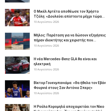
Ο Μικέλ Αρτέτα αποθέωσε τον Χρήστο
Τζόλη: «Δουλεύει απίστευτα μέχρι τώρα...
10 Αυγούστου 2026
Μήλος: Παράταση για να δώσουν εξηγήσεις
πήραν ιδιοκτήτης και χειριστής που...
10 Αυγούστου 2026
Η νέα Mercedes-Benz GLA θα είναι και
ηλεκτρική
10 Αυγούστου 2026
Βίκτορ Γουενμπανιάμα: «Θα ήθελα τον Εβάν
Φουρνιέ στους Σαν Αντόνιο Σπερς»
10 Αυγούστου 2026
Η Ρούλα Κορομηλά αποχαιρετάει τον Νίκο