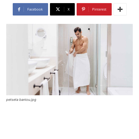
Facebook
X
Pinterest
petseta baniou.jpg