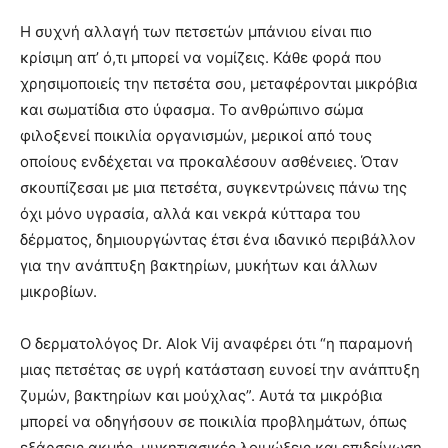
Η συχνή αλλαγή των πετσετών μπάνιου είναι πιο
κρίσιμη απ’ ό,τι μπορεί να νομίζεις. Κάθε φορά που
χρησιμοποιείς την πετσέτα σου, μεταφέρονται μικρόβια
και σωματίδια στο ύφασμα. Το ανθρώπινο σώμα
φιλοξενεί ποικιλία οργανισμών, μερικοί από τους
οποίους ενδέχεται να προκαλέσουν ασθένειες. Όταν
σκουπίζεσαι με μια πετσέτα, συγκεντρώνεις πάνω της
όχι μόνο υγρασία, αλλά και νεκρά κύτταρα του
δέρματος, δημιουργώντας έτσι ένα ιδανικό περιβάλλον
για την ανάπτυξη βακτηρίων, μυκήτων και άλλων
μικροβίων.
Ο δερματολόγος Dr. Alok Vij αναφέρει ότι “η παραμονή
μιας πετσέτας σε υγρή κατάσταση ευνοεί την ανάπτυξη
ζυμών, βακτηρίων και μούχλας”. Αυτά τα μικρόβια
μπορεί να οδηγήσουν σε ποικιλία προβλημάτων, όπως
εξάρσεις ακμής, μυκητιασικές λοιμώξεις και επιδείνωση