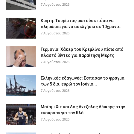
7 Αυγούστου 2026
Κρήτη: Τουρίστας ρωτούσε πόσο να
πληρώσει για να ασελγήσει σε 10χρονο...
7 Αυγούστου 2026
Γερμανία: Χάκερ του Κρεμλίνου πίσω από
πλαστό βίντεο για παραίτηση Μερτς
7 Αυγούστου 2026
Ελληνικές εξαγωγές: Εσπασαν το φράγμα
των 5 δισ. ευρώ τον Ιούνιο...
7 Αυγούστου 2026
Μαϊάμι Χιτ και Λος Άντζελες Λέικερς στην
«κούρσα» για τον Κλέι...
7 Αυγούστου 2026