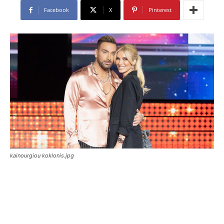
Facebook
X
Pinterest
kainourgiou koklonis.jpg