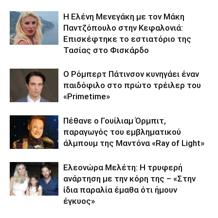
Η Ελένη Μενεγάκη με τον Μάκη
Παντζόπουλο στην Κεφαλονιά:
Επισκέφτηκε το εστιατόριο της
Τασίας στο Φισκάρδο
Ο Ρόμπερτ Πάτινσον κυνηγάει έναν
παιδόφιλο στο πρώτο τρέιλερ του
«Primetime»
Πέθανε ο Γουίλιαμ Όρμπιτ,
παραγωγός του εμβληματικού
άλμπουμ της Μαντόνα «Ray of Light»
Ελεονώρα Μελέτη: Η τρυφερή
ανάρτηση με την κόρη της – «Στην
ίδια παραλία έμαθα ότι ήμουν
έγκυος»