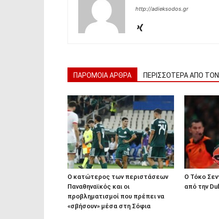
http://adieksodos.gr
ΠΑΡΟΜΟΙΑ ΑΡΘΡΑ
ΠΕΡΙΣΣΟΤΕΡΑ ΑΠΟ ΤΟ
Ο κατώτερος των περιστάσεων
Ο Τόκο Σεν
Παναθηναϊκός και οι
από την Du
προβληματισμοί που πρέπει να
«σβήσουν» μέσα στη Σόφια