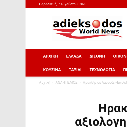
Παρασκευή, 7 Αυγούστου, 2026
adieksodos.gr
ΑΡΧΙΚΗ
ΕΛΛΑΔΑ
ΔΙΕΘΝΗ
ΟΙΚΟΝ
ΚΟΥΖΙΝΑ
ΤΑΞΙΔΙ
ΤΕΧΝΟΛΟΓΙΑ
Π
Αρχική
ΑΘΛΗΤΙΣΜΟΣ
Ηρακλής σε Λανουά: «Επιλέξ
Ηρακ
αξιολογη