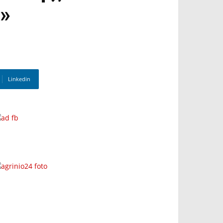
»
Linkedin