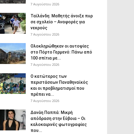
7 Αυγούστου 2026
Ταϊλάνδη: Μαθητής άνοιξε πυρ
σε σχολείο – Αναφορές για
νεκρούς
7 Αυγούστου 2026
Ολοκληρώθηκαν οι αυτοψίες
στο Πόρτο Γερμενό: Πάνω από
100 σπίτια με...
7 Αυγούστου 2026
Ο κατώτερος των
περιστάσεων Παναθηναϊκός
και οι προβληματισμοί που
πρέπει να...
7 Αυγούστου 2026
Δανάη Παππά: Μικρή
απόδραση στην Εύβοια – Οι
καλοκαιρινές φωτογραφίες
που...