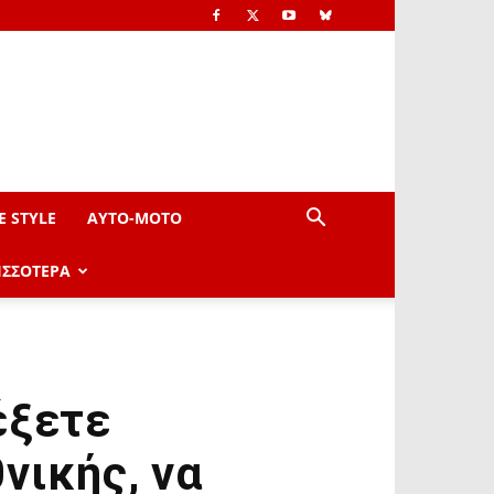
E STYLE
AYTO-ΜOTO
ΙΣΣΟΤΕΡΑ
έξετε
νικής, να