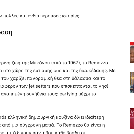
 πολλές και ενδιαφέρουσες ιστορίες.
δαση
ερινή ζωή της Μυκόνου (από το 1967), το Remezzo
σο στο χώρο της εστίασης όσο και της διασκέδασης. Με
υ του χαρίζει πανοραμική θέα στη θάλασσα και το
ιαφέρον των jet setters που επισκέπτονται το νησί
αγαπημένη συνήθεια τους: partying μέχρι το
rds ελληνική δημιουργική κουζίνα δίνει ιδιαίτερη
από μια σύγχρονη ματιά. Το Remezzo θα είναι η
 σε αυτό δίνουν ραντεβού κάθε βράδυ οι