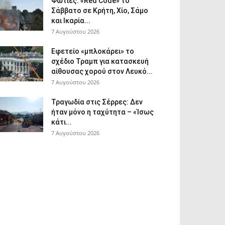
Φωτιές: «Red Code» το
Σάββατο σε Κρήτη, Χίο, Σάμο
και Ικαρία...
7 Αυγούστου 2026
Εφετείο «μπλοκάρει» το
σχέδιο Τραμπ για κατασκευή
αίθουσας χορού στον Λευκό...
7 Αυγούστου 2026
Τραγωδία στις Σέρρες: Δεν
ήταν μόνο η ταχύτητα – «Ίσως
κάτι...
7 Αυγούστου 2026