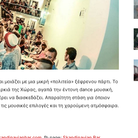
μοιάζει με μια μικρή «πολιτεία» ξέφρενου πάρτι. Το
αρκιά της Χώρας, αγαπά την έντονη dance μουσική,
έρει να διασκεδάζει. Απαραίτητη στάση για όποιον
s τις μουσικές επιλογές και τη χαρούμενη ατμόσφαιρα.
andinavianbar.com
, fb page:
Skandinavian Bar