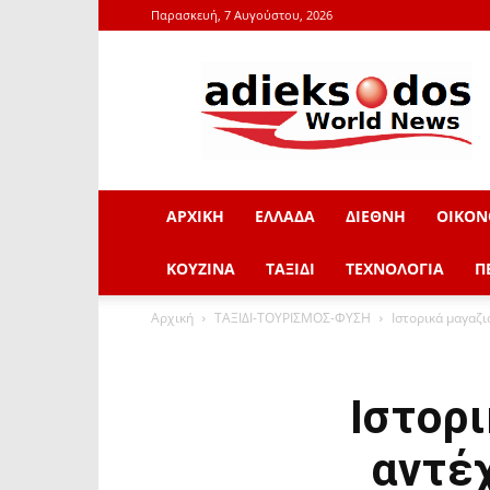
Παρασκευή, 7 Αυγούστου, 2026
adieksodos.gr
ΑΡΧΙΚΗ
ΕΛΛΑΔΑ
ΔΙΕΘΝΗ
ΟΙΚΟΝ
ΚΟΥΖΙΝΑ
ΤΑΞΙΔΙ
ΤΕΧΝΟΛΟΓΙΑ
Π
Αρχική
ΤΑΞΙΔΙ-ΤΟΥΡΙΣΜΟΣ-ΦΥΣΗ
Ιστορικά μαγαζ
Ιστορ
αντέ