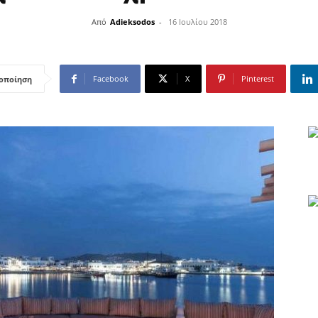
Από
Adieksodos
-
16 Ιουλίου 2018
Facebook
X
Pinterest
οποίηση