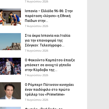
7 Αυγούστου 2026
Ισπανία – Ελλάδα 96-86: Στην
παράταση «λύγισε» η Εθνική
Παίδων στην...
7 Αυγούστου 2026
Στα άκρα Ισπανία και Ιταλία
για την επαναφορά της
Σένγκεν: Τελεσίγραφο...
7 Αυγούστου 2026
Ο Φακούντο Καμπάτσο έπαιξε
μπάσκετ σε ανοιχτό γήπεδο
στην Κόρδοβα της...
7 Αυγούστου 2026
Ο Ρόμπερτ Πάτινσον κυνηγάει
έναν παιδόφιλο στο πρώτο
τρέιλερ του «Primetime»
7 Αυγούστου 2026