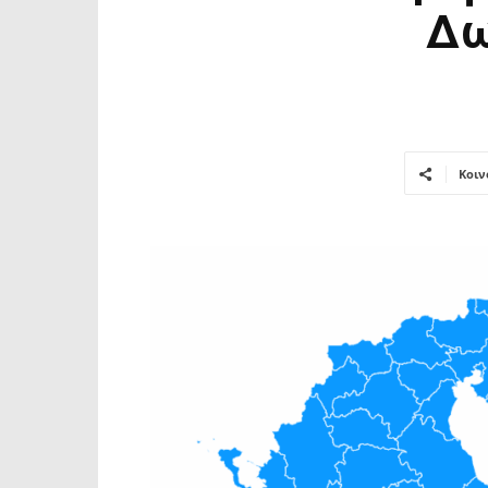
Δω
Κοιν