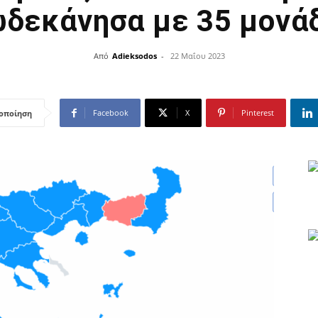
δεκάνησα με 35 μονά
Από
Adieksodos
-
22 Μαΐου 2023
Facebook
X
Pinterest
οποίηση