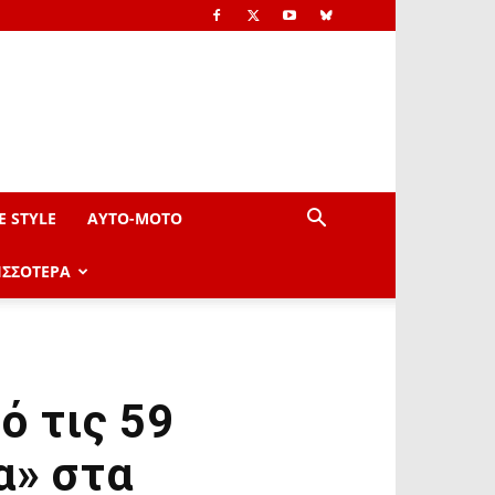
E STYLE
AYTO-ΜOTO
ΙΣΣΟΤΕΡΑ
ό τις 59
α» στα