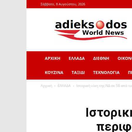
Σάββατο, 8 Αυγούστου, 2026
adieksodos.gr
ΑΡΧΙΚΗ
ΕΛΛΑΔΑ
ΔΙΕΘΝΗ
ΟΙΚΟΝ
ΚΟΥΖΙΝΑ
ΤΑΞΙΔΙ
ΤΕΧΝΟΛΟΓΙΑ
Π
Αρχική
ΕΛΛΑΔΑ
Ιστορική νίκη της ΝΔ σε 58 από τι
Ιστορικ
περιφ