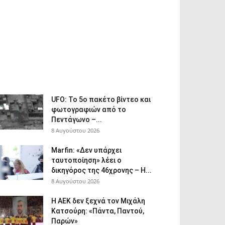
UFO: Το 5ο πακέτο βίντεο και
φωτογραφιών από το
Πεντάγωνο –...
8 Αυγούστου 2026
Marfin: «Δεν υπάρχει
ταυτοποίηση» λέει ο
δικηγόρος της 46χρονης – Η...
8 Αυγούστου 2026
Η ΑΕΚ δεν ξεχνά τον Μιχάλη
Κατσούρη: «Πάντα, Παντού,
Παρών»