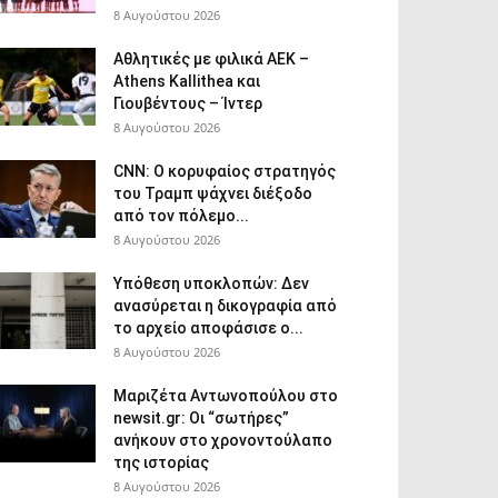
8 Αυγούστου 2026
Αθλητικές με φιλικά ΑΕΚ –
Athens Kallithea και
Γιουβέντους – Ίντερ
8 Αυγούστου 2026
CNN: Ο κορυφαίος στρατηγός
του Τραμπ ψάχνει διέξοδο
από τον πόλεμο...
8 Αυγούστου 2026
Υπόθεση υποκλοπών: Δεν
ανασύρεται η δικογραφία από
το αρχείο αποφάσισε ο...
8 Αυγούστου 2026
Μαριζέτα Αντωνοπούλου στο
newsit.gr: Οι “σωτήρες”
ανήκουν στο χρονοντούλαπο
της ιστορίας
8 Αυγούστου 2026