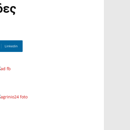
δες
Linkedin