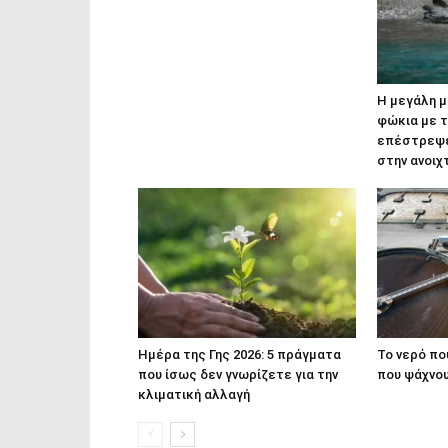
Η μεγάλη μ
φώκια με 
επέστρεψε,
στην ανοιχ
Ημέρα της Γης 2026: 5 πράγματα
Το νερό που
που ίσως δεν γνωρίζετε για την
που ψάχνο
κλιματική αλλαγή