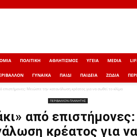
ΟΜΙΑ
ΠΟΛΙΤΙΚΗ
ΑΘΛΗΤΙΣΜΟΣ
ΥΓΕΙΑ
MEDIA
LIF
ΕΡΙΒΑΛΛΟΝ
ΓΥΝΑΙΚΑ
ΠΑΙΔΙ
ΠΑΙΔΕΙΑ
ΖΩΔΙΑ
ΠΕΡ
ό επιστήμονες: Μειώστε την κατανάλωση κρέατος για να σωθεί το κλίμα
ΠΕΡΙΒΑΛΛΟΝ-ΠΛΑΝΗΤΗΣ
κι» από επιστήμονες
νάλωση κρέατος για να