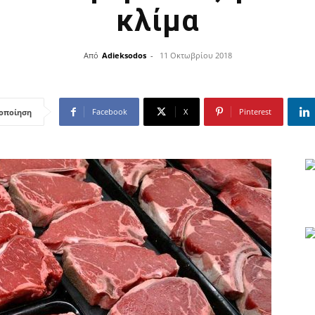
κλίμα
Από
Adieksodos
-
11 Οκτωβρίου 2018
Facebook
X
Pinterest
οποίηση