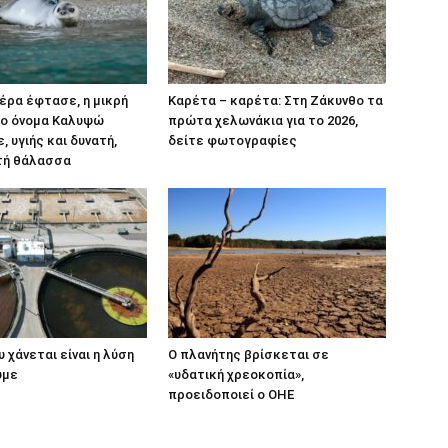
έρα έφτασε, η μικρή
Καρέτα – καρέτα: Στη Ζάκυνθο τα
το όνομα Καλυψώ
πρώτα χελωνάκια για το 2026,
 υγιής και δυνατή,
δείτε φωτογραφίες
τή θάλασσα
 χάνεται είναι η λύση
Ο πλανήτης βρίσκεται σε
υμε
«υδατική χρεοκοπία»,
προειδοποιεί ο ΟΗΕ