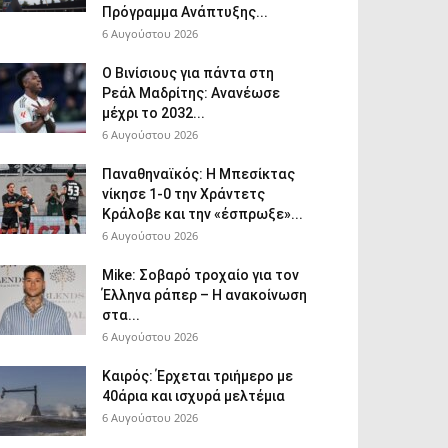
Πρόγραμμα Ανάπτυξης...
6 Αυγούστου 2026
Ο Βινίσιους για πάντα στη
Ρεάλ Μαδρίτης: Ανανέωσε
μέχρι το 2032...
6 Αυγούστου 2026
Παναθηναϊκός: Η Μπεσίκτας
νίκησε 1-0 την Χράντετς
Κράλοβε και την «έσπρωξε»...
6 Αυγούστου 2026
Mike: Σοβαρό τροχαίο για τον
Έλληνα ράπερ – Η ανακοίνωση
στα...
6 Αυγούστου 2026
Καιρός: Έρχεται τριήμερο με
40άρια και ισχυρά μελτέμια
6 Αυγούστου 2026