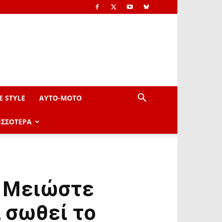
E STYLE
AYTO-ΜOTO
ΙΣΣΟΤΕΡΑ
: Μειώστε
 σωθεί το