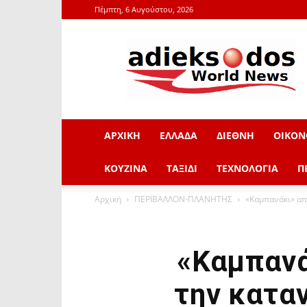
Πέμπτη, 6 Αυγούστου, 2026
adieksodos.gr
ΑΡΧΙΚΗ
ΕΛΛΑΔΑ
ΔΙΕΘΝΗ
ΟΙΚΟΝ
ΚΟΥΖΙΝΑ
ΤΑΞΙΔΙ
ΤΕΧΝΟΛΟΓΙΑ
Π
Αρχική
ΠΕΡΙΒΑΛΛΟΝ-ΠΛΑΝΗΤΗΣ
«Καμπανάκι» απ
«Καμπανά
την κατα