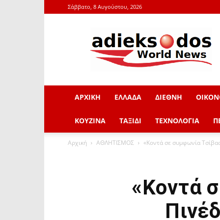
Σάββατο, 8 Αυγούστου, 2026
adieksodos.gr
ΑΡΧΙΚΗ
ΕΛΛΑΔΑ
ΔΙΕΘΝΗ
ΟΙΚΟΝ
ΚΟΥΖΙΝΑ
ΤΑΞΙΔΙ
ΤΕΧΝΟΛΟΓΙΑ
Π
Αρχική
ΑΘΛΗΤΙΣΜΟΣ
«Κοντά σε συμφωνία Τσίβας 
«Κοντά σ
Πινέδ