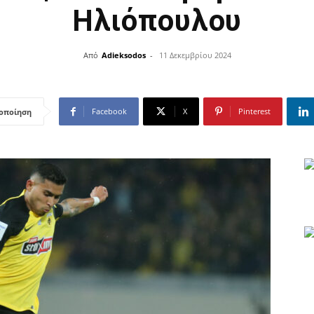
Ηλιόπουλου
Από
Adieksodos
-
11 Δεκεμβρίου 2024
Facebook
X
Pinterest
οποίηση