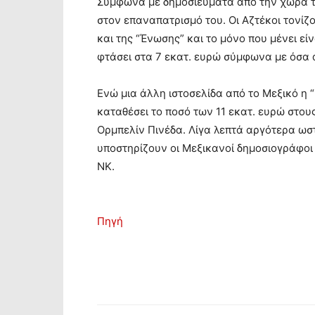
Σύμφωνα με δημοσιεύματα από την χώρα τ
στον επαναπατρισμό του. Οι Αζτέκοι τονί
και της “Ένωσης” και το μόνο που μένει εί
φτάσει στα 7 εκατ. ευρώ σύμφωνα με όσα 
Ενώ μια άλλη ιστοσελίδα από το Μεξικό η “
καταθέσει το ποσό των 11 εκατ. ευρώ στου
Ορμπελίν Πινέδα. Λίγα λεπτά αργότερα ω
υποστηρίζουν οι Μεξικανοί δημοσιογράφοι
ΝΚ.
Πηγή