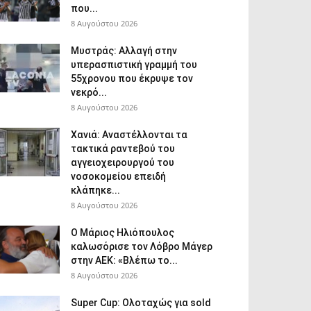
που...
8 Αυγούστου 2026
Μυστράς: Αλλαγή στην
υπερασπιστική γραμμή του
55χρονου που έκρυψε τον
νεκρό...
8 Αυγούστου 2026
Χανιά: Aναστέλλονται τα
τακτικά ραντεβού του
αγγειοχειρουργού του
νοσοκομείου επειδή
κλάπηκε...
8 Αυγούστου 2026
Ο Μάριος Ηλιόπουλος
καλωσόρισε τον Λόβρο Μάγερ
στην ΑΕΚ: «Βλέπω το...
8 Αυγούστου 2026
Super Cup: Ολοταχώς για sold