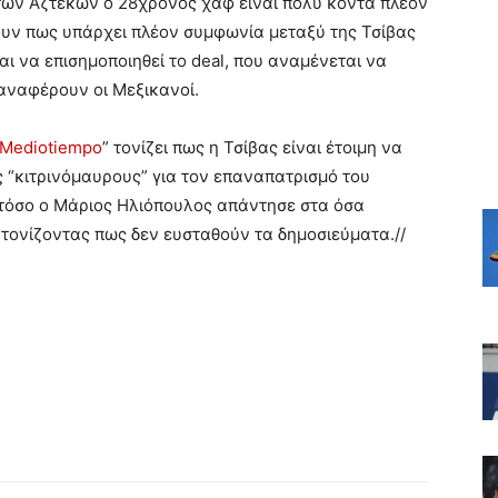
ων Αζτέκων ο 28χρονος χαφ είναι πολύ κοντά πλέον
ζουν πως υπάρχει πλέον συμφωνία μεταξύ της Τσίβας
ναι να επισημοποιηθεί το deal, που αναμένεται να
αναφέρουν οι Μεξικανοί.
Mediotiempo
” τονίζει πως η Τσίβας είναι έτοιμη να
ς “κιτρινόμαυρους” για τον επαναπατρισμό του
στόσο ο Μάριος Ηλιόπουλος απάντησε στα όσα
 τονίζοντας πως δεν ευσταθούν τα δημοσιεύματα.//