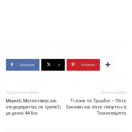
Facebook
X
Pinterest
Προηγούμενο άρθρο
Επόμενο άρθρο
Μέρκελ, Μητσοτάκης και
Τί είναι το Τριώδιο – Πότε
επιχειρηματίες σε τραπέζι
ξεκινάει και πότε «πέφτει» η
με μενού 44 δισ.
Τσικνοπέμπτη