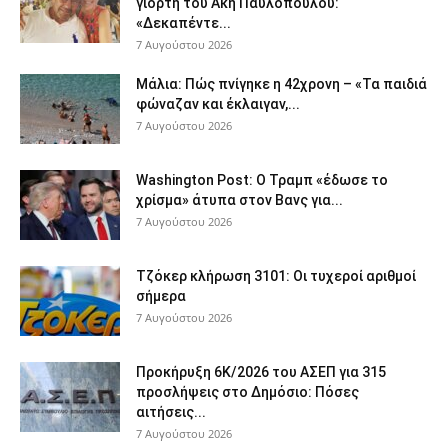
γιορτή του Άκη Παυλόπουλου:
«Δεκαπέντε...
7 Αυγούστου 2026
Μάλια: Πώς πνίγηκε η 42χρονη – «Τα παιδιά
φώναζαν και έκλαιγαν,...
7 Αυγούστου 2026
Washington Post: Ο Τραμπ «έδωσε το
χρίσμα» άτυπα στον Βανς για...
7 Αυγούστου 2026
Τζόκερ κλήρωση 3101: Οι τυχεροί αριθμοί
σήμερα
7 Αυγούστου 2026
Προκήρυξη 6Κ/2026 του ΑΣΕΠ για 315
προσλήψεις στο Δημόσιο: Πόσες
αιτήσεις...
7 Αυγούστου 2026