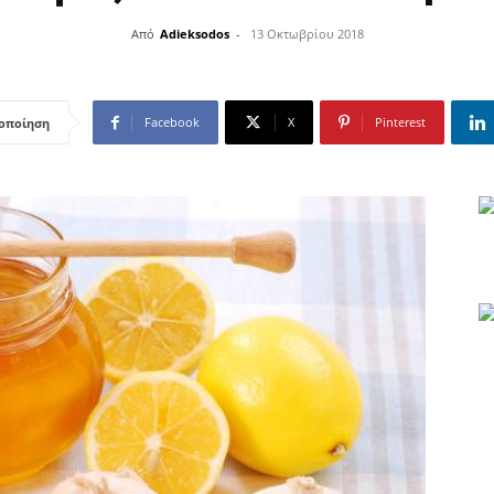
Από
Adieksodos
-
13 Οκτωβρίου 2018
Facebook
X
Pinterest
οποίηση