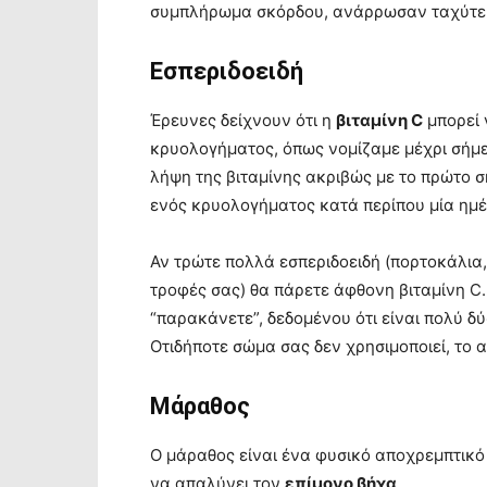
συμπλήρωμα σκόρδου, ανάρρωσαν ταχύτε
Εσπεριδοειδή
Έρευνες δείχνουν ότι η
βιταμίνη C
μπορεί 
κρυολογήματος, όπως νομίζαμε μέχρι σήμερα
λήψη της βιταμίνης ακριβώς με το πρώτο ση
ενός κρυολογήματος κατά περίπου μία ημέ
Αν τρώτε πολλά εσπεριδοειδή (πορτοκάλια, 
τροφές σας) θα πάρετε άφθονη βιταμίνη C.
“παρακάνετε”, δεδομένου ότι είναι πολύ δ
Οτιδήποτε σώμα σας δεν χρησιμοποιεί, το 
Μάραθος
Ο μάραθος είναι ένα φυσικό αποχρεμπτικό 
να απαλύνει τον
επίμονο βήχα
.