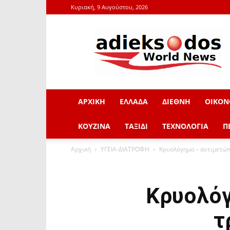
Κυριακή, 9 Αυγούστου, 2026
adieksodos.gr
ΑΡΧΙΚΗ
ΕΛΛΑΔΑ
ΔΙΕΘΝΗ
ΟΙΚΟΝ
ΚΟΥΖΙΝΑ
ΤΑΞΙΔΙ
ΤΕΧΝΟΛΟΓΙΑ
Π
Αρχική
ΥΓΕΙΑ-ΔΙΑΤΡΟΦΗ
Κρυολόγημα – αντιμετώπ
Κρυολόγ
τ