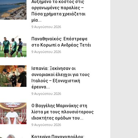
Αυξημένο το κόστος στις
οργανωμένες παραλίες –
Πόσα χρήματα χρειάζεται
μία...
9 Αυγούστου 2026
Παναθηναϊκός: Επέστρεψε
στο Κορωπί ο Ανδρέας Τετέι
9 Αυγούστου 2026
Ισπανία: Ξεκίνησαν οι
συνοριακοί έλεγχοι για τους
Ιταλούς – Εξονυχιστική
έρευνα...
9 Αυγούστου 2026
Ο Βαγγέλης Μαρινάκης στη
λίστα με τους πλουσιότερους
ιδιοκτήτες ομάδων του...
9 Αυγούστου 2026
Κατερίνα Παναγοπούλου: