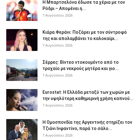
Η Μπαρτσελόνα έδωσε τα χέρια με τον
Ρόδρι – Απομένει η...
7 Αυγούστου 2026
Κιάρα Φεράνι: Ποζάρει με τον σύντροφό
της και απολαμβάνει το καλοκαίρι...
7 Αυγούστου 2026
Σέρρες: Βίντεο ντοκουμέντο από το
τροχαίο με νεκρούς μητέρα και γιο...
7 Αυγούστου 2026
Eurostat: Η Ελλάδα μεταξύ των χωρών με
την υψηλότερη καθημερινή χρήση καπνού...
7 Αυγούστου 2026
Η Ομοσπονδία της Αργεντινής στηρίζει τον
Τζιάνι Ινφαντίνο, παρά το σάλο...
7 Αυγούστου 2026