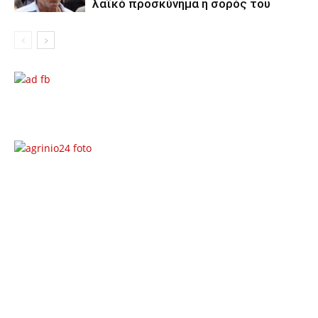
λαϊκό προσκύνημα η σορός του