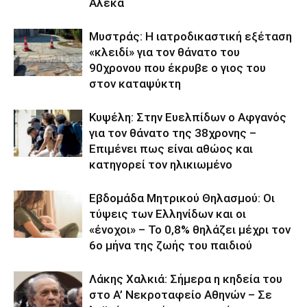
Αλέκα
Μυστράς: Η ιατροδικαστική εξέταση
«κλειδί» για τον θάνατο του
90χρονου που έκρυβε ο γιος του
στον καταψύκτη
Κυψέλη: Στην Ευελπίδων ο Αφγανός
για τον θάνατο της 38χρονης –
Επιμένει πως είναι αθώος και
κατηγορεί τον ηλικιωμένο
Εβδομάδα Μητρικού Θηλασμού: Οι
τύψεις των Ελληνίδων και οι
«ένοχοι» – Το 0,8% θηλάζει μέχρι τον
6ο μήνα της ζωής του παιδιού
Λάκης Χαλκιά: Σήμερα η κηδεία του
στο Α’ Νεκροταφείο Αθηνών – Σε