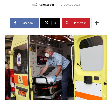
Από
Adieksodos
-
12 Ιουνίου 2023
Facebook
X
Pinterest