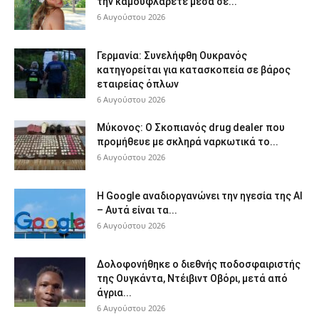
την καμουφλάρετε μέσα σε...
6 Αυγούστου 2026
Γερμανία: Συνελήφθη Ουκρανός
κατηγορείται για κατασκοπεία σε βάρος
εταιρείας όπλων
6 Αυγούστου 2026
Μύκονος: Ο Σκοπιανός drug dealer που
προμήθευε με σκληρά ναρκωτικά το...
6 Αυγούστου 2026
Η Google αναδιοργανώνει την ηγεσία της AI
– Αυτά είναι τα...
6 Αυγούστου 2026
Δολοφονήθηκε o διεθνής ποδοσφαιριστής
της Ουγκάντα, Ντέιβιντ Οβόρι, μετά από
άγρια...
6 Αυγούστου 2026