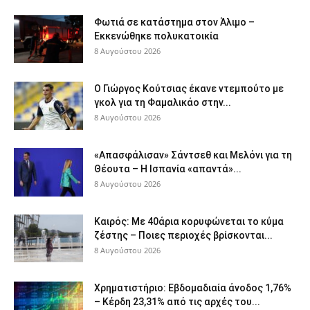
Φωτιά σε κατάστημα στον Άλιμο –
Εκκενώθηκε πολυκατοικία
8 Αυγούστου 2026
Ο Γιώργος Κούτσιας έκανε ντεμπούτο με
γκολ για τη Φαμαλικάο στην...
8 Αυγούστου 2026
«Απασφάλισαν» Σάντσεθ και Μελόνι για τη
Θέουτα – Η Ισπανία «απαντά»...
8 Αυγούστου 2026
Καιρός: Με 40άρια κορυφώνεται το κύμα
ζέστης – Ποιες περιοχές βρίσκονται...
8 Αυγούστου 2026
Χρηματιστήριο: Εβδομαδιαία άνοδος 1,76%
– Κέρδη 23,31% από τις αρχές του...