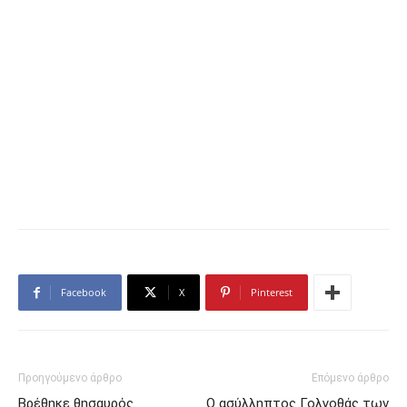
Facebook
X
Pinterest
Προηγούμενο άρθρο
Επόμενο άρθρο
Βρέθηκε θησαυρός
Ο ασύλληπτος Γολγοθάς των