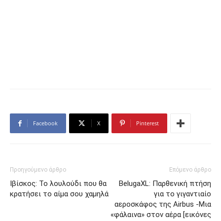
Facebook
X
Pinterest
Προηγούμενο άρθρο
Επόμενο άρθρο
Ιβίσκος: Το λουλούδι που θα
BelugaXL: Παρθενική πτήση
κρατήσει το αίμα σου χαμηλά
για το γιγαντιαίο
αεροσκάφος της Airbus -Μια
«φάλαινα» στον αέρα [εικόνες