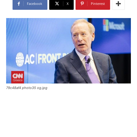
Facebook
X
Pinterest
79c48af4 photo35 og.jpg