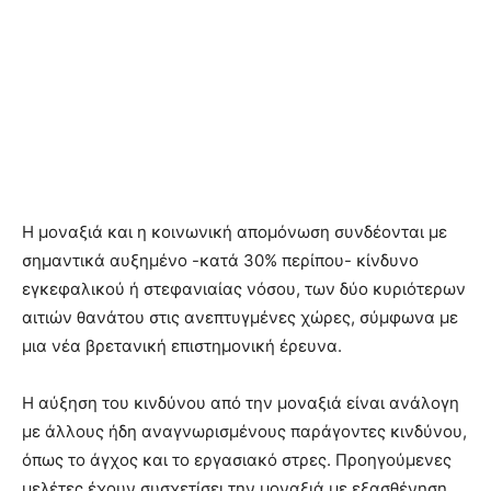
Η μοναξιά και η κοινωνική απομόνωση συνδέονται με
σημαντικά αυξημένο -κατά 30% περίπου- κίνδυνο
εγκεφαλικού ή στεφανιαίας νόσου, των δύο κυριότερων
αιτιών θανάτου στις ανεπτυγμένες χώρες, σύμφωνα με
μια νέα βρετανική επιστημονική έρευνα.
Η αύξηση του κινδύνου από την μοναξιά είναι ανάλογη
με άλλους ήδη αναγνωρισμένους παράγοντες κινδύνου,
όπως το άγχος και το εργασιακό στρες. Προηγούμενες
μελέτες έχουν συσχετίσει την μοναξιά με εξασθένηση