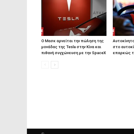
Ο Μασκ αρνείται την πώληση της
Αυτοκίνητο
μονάδας της Tesla στην Κίνα και
στο αυτοκί
πιθανή συγχώνευση με την SpaceX
επαρκώς τ
©