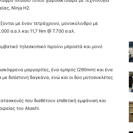
 ελαφρύ πλαίσιο τύπου χωροδικτύωμα με τεχνολογία
ίας, Ninja H2.
ιάζονται με έναν τετράχρονο, μονοκύλινδρο με
000 σ.α.λ και 11,7 Nm @ 7.700 σ.αλ.
μβατικό τηλεσκοπικό πιρούνι μπροστά και μονό
δισκόφρενα μαργαρίτες, ένα εμπρός (290mm) και ένα
με διπίστονη δαγκάνα, ενώ και οι δύο μοτοσυκλέτες
 κατασκευές που διαθέτουν επιθετική εμφάνιση και
ιρείας του Akashi.