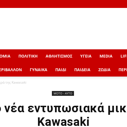
ΟΜΙΑ
ΠΟΛΙΤΙΚΗ
ΑΘΛΗΤΙΣΜΟΣ
ΥΓΕΙΑ
MEDIA
LIF
ΕΡΙΒΑΛΛΟΝ
ΓΥΝΑΙΚΑ
ΠΑΙΔΙ
ΠΑΙΔΕΙΑ
ΖΩΔΙΑ
ΠΕΡ
κρά της Kawasaki
ΜOTO - AYTO
ο νέα εντυπωσιακά μικ
Kawasaki