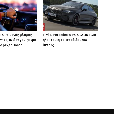
: Οι πιθανές βλάβες
Η νέα Mercedes-AMG CLA 45 είναι
νητο, αν δεν γεμίζουμε
ηλεκτρική και αποδίδει 680
ο ρεζερβουάρ
ίππους