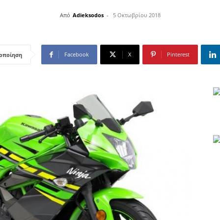
Από
Adieksodos
-
5 Οκτωβρίου 2018
Facebook
X
Pinterest
οποίηση