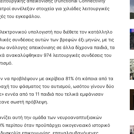
ιτουργικής απεικόνισης (Functional Connectivity
ατροί συνέλεξαν στοιχεία για χιλιάδες λειτουργικές
χές του εγκεφάλου.
ηλεκτρονικού υπολογιστή που διέθετε τον κατάλληλο
λικές συνδέσεις αυτών των βρεφών έξι μηνών, με τις
έσω ανάλογης απεικόνισης σε άλλα δίχρονα παιδιά, τα
λικά ανακαλύφθηκαν 974 λειτουργικές συνδέσεις του
τισμό.
ν να προβλέψουν με ακρίβεια 81% ότι κάποια από τα
αχή του φάσματος του αυτισμού, ωσότου γίνουν δύο
ε» εννέα από τα 11 παιδιά που τελικά εμφάνισαν
 έκανε σωστή πρόβλεψη.
ανίζει αυτή την ομάδα των νευροαναπτυξιακών
0% περίπου όταν προϋπάρχει οικογενειακό ιστορικό
ν δυσκολία επικοινωνίας, επαναλαμβανόμενες