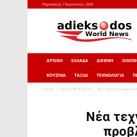
Παρασκευή, 7 Αυγούστου, 2026
adieksodos.gr
ΑΡΧΙΚΗ
ΕΛΛΑΔΑ
ΔΙΕΘΝΗ
ΟΙΚΟΝ
ΚΟΥΖΙΝΑ
ΤΑΞΙΔΙ
ΤΕΧΝΟΛΟΓΙΑ
Π
Αρχική
ΠΑΙΔΙ-ΟΙΚΟΓΕΝΕΙΑ
Νέα τεχνική εγκεφαλικ
Νέα τεχ
προβ