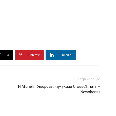
X
Pinterest
Linkedin
Επόμενο άρθρο
Η Michelin διευρύνει την γκάμα CrossClimate –
Newsbeast