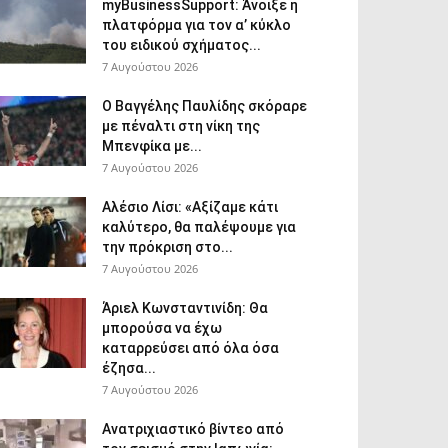
myBusinessSupport: Άνοιξε η
πλατφόρμα για τον α’ κύκλο
του ειδικού σχήματος...
7 Αυγούστου 2026
Ο Βαγγέλης Παυλίδης σκόραρε
με πέναλτι στη νίκη της
Μπενφίκα με...
7 Αυγούστου 2026
Αλέσιο Λίσι: «Αξίζαμε κάτι
καλύτερο, θα παλέψουμε για
την πρόκριση στο...
7 Αυγούστου 2026
Άριελ Κωνσταντινίδη: Θα
μπορούσα να έχω
καταρρεύσει από όλα όσα
έζησα...
7 Αυγούστου 2026
Ανατριχιαστικό βίντεο από