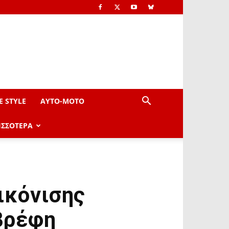
E STYLE
AYTO-ΜOTO
ΙΣΣΟΤΕΡΑ
ικόνισης
βρέφη