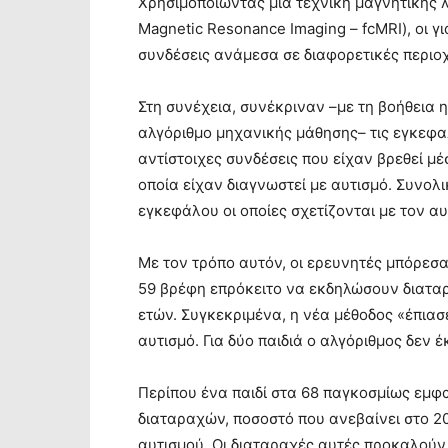
Χρησιμοποιώντας μια τεχνική μαγνητικής λε
Magnetic Resonance Imaging – fcMRI), οι γι
συνδέσεις ανάμεσα σε διαφορετικές περιο
Στη συνέχεια, συνέκριναν –με τη βοήθεια 
αλγόριθμο μηχανικής μάθησης– τις εγκεφα
αντίστοιχες συνδέσεις που είχαν βρεθεί μ
οποία είχαν διαγνωστεί με αυτισμό. Συνο
εγκεφάλου οι οποίες σχετίζονται με τον αυ
Με τον τρόπο αυτόν, οι ερευνητές μπόρεσα
59 βρέφη επρόκειτο να εκδηλώσουν διαταρ
ετών. Συγκεκριμένα, η νέα μέθοδος «έπιασ
αυτισμό. Για δύο παιδιά ο αλγόριθμος δεν
Περίπου ένα παιδί στα 68 παγκοσμίως εμφ
διαταραχών, ποσοστό που ανεβαίνει στο 2
αυτισμού. Οι διαταραχές αυτές προκαλού