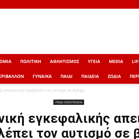
ΟΜΙΑ
ΠΟΛΙΤΙΚΗ
ΑΘΛΗΤΙΣΜΟΣ
ΥΓΕΙΑ
MEDIA
LIF
ΕΡΙΒΑΛΛΟΝ
ΓΥΝΑΙΚΑ
ΠΑΙΔΙ
ΠΑΙΔΕΙΑ
ΖΩΔΙΑ
ΠΕΡ
ής απεικόνισης προβλέπει τον αυτισμό σε βρέφη
ΠΑΙΔΙ-ΟΙΚΟΓΕΝΕΙΑ
νική εγκεφαλικής απε
λέπει τον αυτισμό σε 