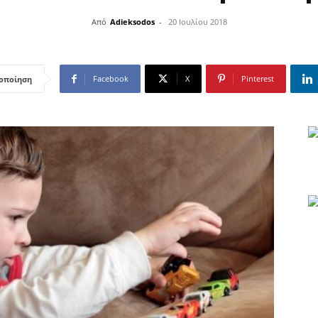
Από
Adieksodos
-
20 Ιουλίου 2018
Facebook
X
Pinterest
οποίηση