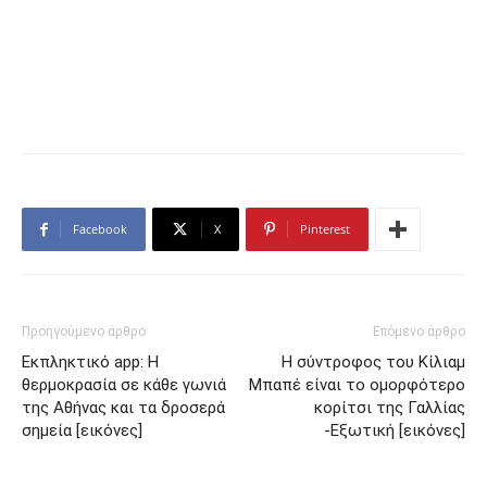
Facebook
X
Pinterest
Προηγούμενο άρθρο
Επόμενο άρθρο
Εκπληκτικό app: Η
Η σύντροφος του Κίλιαμ
θερμοκρασία σε κάθε γωνιά
Μπαπέ είναι το ομορφότερο
της Αθήνας και τα δροσερά
κορίτσι της Γαλλίας
σημεία [εικόνες]
-Εξωτική [εικόνες]