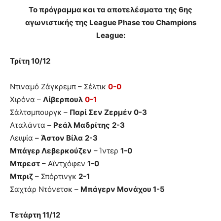
Το πρόγραμμα και τα αποτελέσματα της 6ης
αγωνιστικής της League Phase του Champions
League:
Τρίτη 10/12
Ντιναμό Ζάγκρεμπ – Σέλτικ
0-0
Χιρόνα –
Λίβερπουλ
0-1
Σάλτσμπουργκ –
Παρί Σεν Ζερμέν 0-3
Αταλάντα –
Ρεάλ Μαδρίτης
2-3
Λειψία –
Άστον Βίλα
2-3
Μπάγερ Λεβερκούζεν
– Ίντερ
1-0
Μπρεστ
– Αϊντχόφεν
1-0
Μπριζ
– Σπόρτινγκ
2-1
Σαχτάρ Ντόνετσκ –
Μπάγερν Μονάχου 1-5
Τετάρτη 11/12