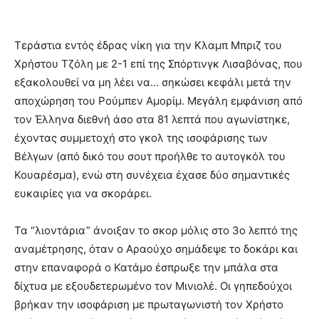
Τεράστια εντός έδρας νίκη για την Κλαμπ Μπριζ του
Χρήστου Τζόλη με 2-1 επί της Σπόρτινγκ Λισαβόνας, που
εξακολουθεί να μη λέει να… σηκώσει κεφάλι μετά την
αποχώρηση του Ρούμπεν Αμορίμ. Μεγάλη εμφάνιση από
τον Έλληνα διεθνή άσο στα 81 λεπτά που αγωνίστηκε,
έχοντας συμμετοχή στο γκολ της ισοφάρισης των
Βέλγων (από δικό του σουτ προήλθε το αυτογκόλ του
Κουαρέσμα), ενώ στη συνέχεια έχασε δύο σημαντικές
ευκαιρίες για να σκοράρει.
Τα “λιοντάρια” άνοιξαν το σκορ μόλις στο 3ο λεπτό της
αναμέτρησης, όταν ο Αραούχο σημάδεψε το δοκάρι και
στην επαναφορά ο Κατάμο έσπρωξε την μπάλα στα
δίχτυα με εξουδετερωμένο τον Μινιολέ. Οι γηπεδούχοι
βρήκαν την ισοφάριση με πρωταγωνιστή τον Χρήστο