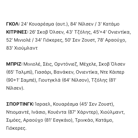
ΓΚΟΛ:
24′ Κουαρέσμα (αυτ.), 84′ Νίλσεν / 3′ Κατάμο
ΚΙΤΡΙΝΕΣ:
26′ Σκοβ Όλσεν, 43′ Τζόλης, 45’+4′ Ονιεντίκα,
52′ Μινιολέ / 34′ Γιόκερες, 50′ Σεν Ζουστ, 78′ Αραούχο,
83′ Χιούμλαντ
ΜΠΡΙΖ:
Μινιολέ, Σέις, Ορντόνιεζ, Μέχελε, Σκοβ Όλσεν
(65′ Ταλμπί), Γιασάρι, Βανάκεν, Ονιεντίκα, Ντε Κάιπερ
(90+1′ Σαμπέ), Γιουτγκλά (64′ Νίλσον), Τζόλης (81′
Νίλσεν).
ΣΠΟΡΤΙΝΓΚ:
Ίσραελ, Κουαρέσμα (45′ Σεν Ζουστ),
Ντιομαντέ, Ινάσιο, Κουέντα (87′ Χάρντερ), Χιούλμαντ,
Σιμόες, Αραούχο (81′ Εσγκάιο), Τρινκάο, Κατάμο,
Γιόκερες.