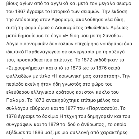
βίους αγίων από τα αγγλικά και μετά τον μεγάλο σεισμό
του 1867 έγραψε το Ιστορικό των σεισμών. Την έκδοση
της Απόκρισης στον Αφορισμό, ακολούθησε νέα δίκη,
αυτή τη φορά όμως ο Λασκαράτος αθωώθηκε. Αμέσως
μετά δημοσίευσε το έργο «Η δίκη μου με τη Σύνοδο».
Λόγω οικονομικών δυσκολιών επιχείρησε να ιδρύσει ένα
ιδιωτικό Παρθεναγωγείο σε συνεργασία με τη σύζυγό
του, προσπάθεια που απέτυχε. Το 1872 εκδόθηκαν τα
«Στιχουργήματα» και από το 1873 ως το 1876 σειρά
φυλλαδίων με τίτλο «Η κοινωνική μας κατάσταση». Την
περίοδο εκείνη ήταν ήδη γνωστός στο χώρο του
ελεύθερου ελληνικού κράτους και στον κύκλο του
Παλαμά. Το 1873 ανακηρύχτηκε επίτιμο μέλος του
συλλόγου «Βύρων» και το 1877 του «Παρνασσού». Το
1878 έγραψε το δοκίμιο Η τέχνη του δημηγορείν και του
συγγράφειν και το 1879 το Ιδού ο άνθρωπος , το οποίο
εξέδωσε το 1886 μαζί με μια συλλογή από χαρακτήρες