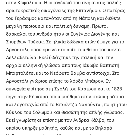
στην Κεφαλονιά. Η οικογένειά του ανήκε στις παλιές
αριστοκρατικές οικογένειες της Επτανήσου. Ο πατέρας
του Γεράσιμος καταγόταν από τη Νάπολη και διέθετε
μεγάλη περιουσία και πολιτική δύναμη. Πρώτοι
δάσκαλοι του Ανδρέα ήταν οι Ευγένιος Διογένης και
Σπυρίδων Τρέκας. Σε ηλικία δώδεκα ετών έφυγε για το
Αργοστόλι, όπου έμεινε στο σπίτι του θείου του κόντε
Δελλαδετσίνα. Εκεί διδάχτηκε την ιταλική και την
αρχαία ελληνική γλώσσα από τους Ιάκωβο Βαπτιστή
Μπαρτολότσι και το Νεόφυτο Βάμβα αντίστοιχα. Στο
Αργοστόλι γνώρισε επίσης το λόρδο Μπάιρον. Εν
συνεχεία φοίτησε στη Σχολή του Κάστρου και το 1828
πήγε στην Κέρκυρα όπου μυήθηκε στην ιταλική σάτιρα
και λογοτεχνία από το Βιτσέντζο Νανούντσι, ποιητή του
Κύκλου του Σολωμού και θιασώτη της απλής γλώσσας.
Εκεί γνωρίστηκε επίσης με τον Ανδρέα Κάλβο, του
οποίου υπήρξε μαθητής, καθώς και με το Βηλαρά.