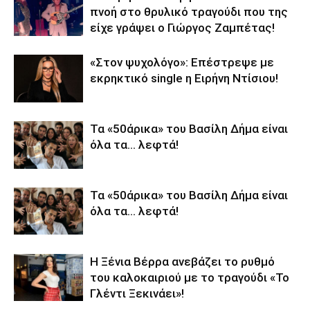
πνοή στο θρυλικό τραγούδι που της
είχε γράψει ο Γιώργος Ζαμπέτας!
«Στον ψυχολόγο»: Επέστρεψε με
εκρηκτικό single η Ειρήνη Ντίσιου!
Τα «50άρικα» του Βασίλη Δήμα είναι
όλα τα… λεφτά!
Τα «50άρικα» του Βασίλη Δήμα είναι
όλα τα… λεφτά!
Η Ξένια Βέρρα ανεβάζει το ρυθμό
του καλοκαιριού με το τραγούδι «Το
Γλέντι Ξεκινάει»!