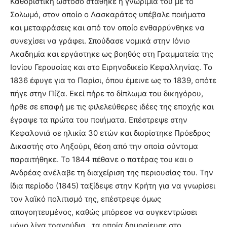
Καθοριστική ωστόσο στάθηκε η γνωριμία του με το
Σολωμό, στον οποίο ο Λασκαράτος υπέβαλε ποιήματα
και μεταφράσεις και από τον οποίο ενθαρρύνθηκε να
συνεχίσει να γράφει. Σπούδασε νομικά στην Ιόνιο
Ακαδημία και εργάστηκε ως βοηθός στη Γραμματεία της
Ιονίου Γερουσίας και στο Ειρηνοδικείο Κεφαλληνίας. Το
1836 έφυγε για το Παρίσι, όπου έμεινε ως το 1839, οπότε
πήγε στην Πίζα. Εκεί πήρε το δίπλωμα του δικηγόρου,
ήρθε σε επαφή με τις φιλελεύθερες ιδέες της εποχής και
έγραψε τα πρώτα του ποιήματα. Επέστρεψε στην
Κεφαλονιά σε ηλικία 30 ετών και διορίστηκε Πρόεδρος
Δικαστής στο Ληξούρι, θέση από την οποία σύντομα
παραιτήθηκε. Το 1844 πέθανε ο πατέρας του και ο
Ανδρέας ανέλαβε τη διαχείριση της περιουσίας του. Την
ίδια περίοδο (1845) ταξίδεψε στην Κρήτη για να γνωρίσει
τον λαϊκό πολιτισμό της, επέστρεψε όμως
απογοητευμένος, καθώς μπόρεσε να συγκεντρώσει
μόνο λίγα τραγούδια , τα οποία δημοσίευσε στο