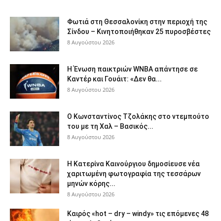
Φωτιά στη Θεσσαλονίκη στην περιοχή της
Σίνδου – Κινητοποιήθηκαν 25 πυροσβέστες
8 Αυγούστου 2026
Η Ένωση παικτριών WNBA απάντησε σε
Καντέρ και Γουάιτ: «Δεν θα...
8 Αυγούστου 2026
Ο Κωνσταντίνος Τζολάκης στο ντεμπούτο
του με τη Χαλ – Βασικός...
8 Αυγούστου 2026
Η Κατερίνα Καινούργιου δημοσίευσε νέα
χαριτωμένη φωτογραφία της τεσσάρων
μηνών κόρης...
8 Αυγούστου 2026
Καιρός «hot – dry – windy» τις επόμενες 48