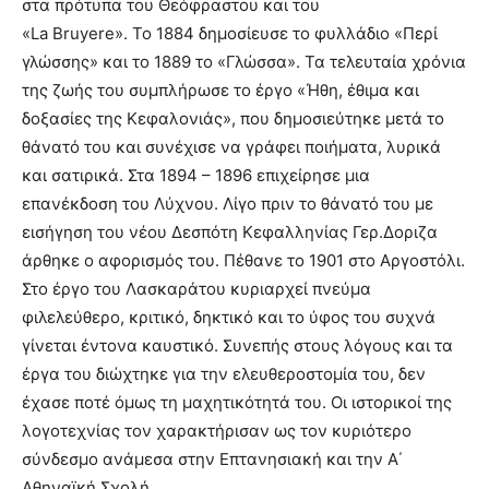
στα πρότυπα του Θεόφραστου και του
«La Bruyere». Το 1884 δημοσίευσε το φυλλάδιο «Περί
γλώσσης» και το 1889 το «Γλώσσα». Τα τελευταία χρόνια
της ζωής του συμπλήρωσε το έργο «Ήθη, έθιμα και
δοξασίες της Κεφαλονιάς», που δημοσιεύτηκε μετά το
θάνατό του και συνέχισε να γράφει ποιήματα, λυρικά
και σατιρικά. Στα 1894 – 1896 επιχείρησε μια
επανέκδοση του Λύχνου. Λίγο πριν το θάνατό του με
εισήγηση του νέου Δεσπότη Κεφαλληνίας Γερ.Δοριζα
άρθηκε ο αφορισμός του. Πέθανε το 1901 στο Αργοστόλι.
Στο έργο του Λασκαράτου κυριαρχεί πνεύμα
φιλελεύθερο, κριτικό, δηκτικό και το ύφος του συχνά
γίνεται έντονα καυστικό. Συνεπής στους λόγους και τα
έργα του διώχτηκε για την ελευθεροστομία του, δεν
έχασε ποτέ όμως τη μαχητικότητά του. Οι ιστορικοί της
λογοτεχνίας τον χαρακτήρισαν ως τον κυριότερο
σύνδεσμο ανάμεσα στην Επτανησιακή και την Α΄
Αθηναϊκή Σχολή.