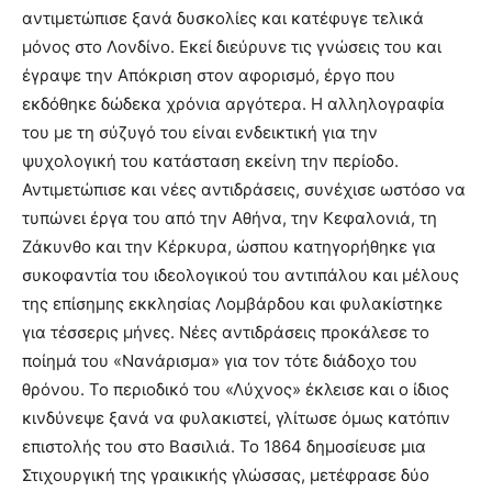
αντιμετώπισε ξανά δυσκολίες και κατέφυγε τελικά
μόνος στο Λονδίνο. Εκεί διεύρυνε τις γνώσεις του και
έγραψε την Απόκριση στον αφορισμό, έργο που
εκδόθηκε δώδεκα χρόνια αργότερα. Η αλληλογραφία
του με τη σύζυγό του είναι ενδεικτική για την
ψυχολογική του κατάσταση εκείνη την περίοδο.
Αντιμετώπισε και νέες αντιδράσεις, συνέχισε ωστόσο να
τυπώνει έργα του από την Αθήνα, την Κεφαλονιά, τη
Ζάκυνθο και την Κέρκυρα, ώσπου κατηγορήθηκε για
συκοφαντία του ιδεολογικού του αντιπάλου και μέλους
της επίσημης εκκλησίας Λομβάρδου και φυλακίστηκε
για τέσσερις μήνες. Νέες αντιδράσεις προκάλεσε το
ποίημά του «Νανάρισμα» για τον τότε διάδοχο του
θρόνου. Το περιοδικό του «Λύχνος» έκλεισε και ο ίδιος
κινδύνεψε ξανά να φυλακιστεί, γλίτωσε όμως κατόπιν
επιστολής του στο Βασιλιά. Το 1864 δημοσίευσε μια
Στιχουργική της γραικικής γλώσσας, μετέφρασε δύο