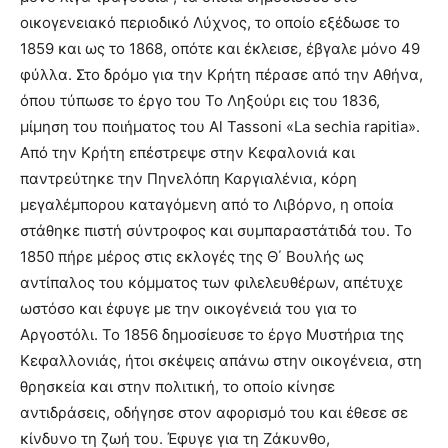
οικογενειακό περιοδικό Λύχνος, το οποίο εξέδωσε το
1859 και ως το 1868, οπότε και έκλεισε, έβγαλε μόνο 49
φύλλα. Στο δρόμο για την Κρήτη πέρασε από την Αθήνα,
όπου τύπωσε το έργο του Το Ληξούρι εις του 1836,
μίμηση του ποιήματος του Αl Tassoni «La sechia rapitia».
Από την Κρήτη επέστρεψε στην Κεφαλονιά και
παντρεύτηκε την Πηνελόπη Καργιαλένια, κόρη
μεγαλέμπορου καταγόμενη από το Λιβόρνο, η οποία
στάθηκε πιστή σύντροφος και συμπαραστάτιδά του. Το
1850 πήρε μέρος στις εκλογές της Θ΄ Βουλής ως
αντίπαλος του κόμματος των φιλελευθέρων, απέτυχε
ωστόσο και έφυγε με την οικογένειά του για το
Αργοστόλι. Το 1856 δημοσίευσε το έργο Μυστήρια της
Κεφαλλονιάς, ήτοι σκέψεις απάνω στην οικογένεια, στη
θρησκεία και στην πολιτική, το οποίο κίνησε
αντιδράσεις, οδήγησε στον αφορισμό του και έθεσε σε
κίνδυνο τη ζωή του. Έφυγε για τη Ζάκυνθο,