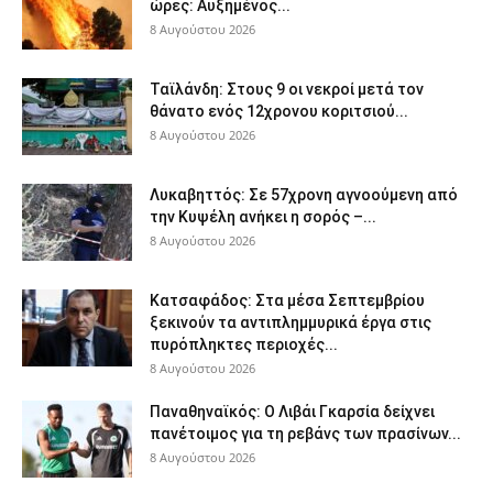
ώρες: Αυξημένος...
8 Αυγούστου 2026
Ταϊλάνδη: Στους 9 οι νεκροί μετά τον
θάνατο ενός 12χρονου κοριτσιού...
8 Αυγούστου 2026
Λυκαβηττός: Σε 57χρονη αγνοούμενη από
την Κυψέλη ανήκει η σορός –...
8 Αυγούστου 2026
Κατσαφάδος: Στα μέσα Σεπτεμβρίου
ξεκινούν τα αντιπλημμυρικά έργα στις
πυρόπληκτες περιοχές...
8 Αυγούστου 2026
Παναθηναϊκός: Ο Λιβάι Γκαρσία δείχνει
πανέτοιμος για τη ρεβάνς των πρασίνων...
8 Αυγούστου 2026