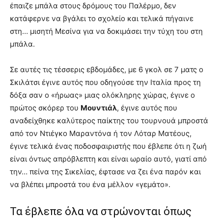
έπαιζε μπάλα στoυς δρόμους του Παλέρμο, δεν
κατάφερνε να βγάλει το σχολείο και τελικά πήγαινε
στη… μισητή Μεσίνα για να δοκιμάσει την τύχη του στη
μπάλα.
Σε αυτές τις τέσσερις εβδομάδες, με 6 γκολ σε 7 ματς ο
Σκιλάτσι έγινε αυτός που οδηγούσε την Ιταλία προς τη
δόξα σαν ο «ήρωας» μιας ολόκληρης χώρας, έγινε ο
πρώτος σκόρερ του
Μουντιάλ
, έγινε αυτός που
αναδείχθηκε καλύτερος παίκτης του τουρνουά μπροστά
από τον Ντιέγκο Μαραντόνα ή τον Λόταρ Ματέους,
έγινε τελικά ένας ποδοσφαιριστής που έβλεπε ότι η ζωή
είναι όντως απρόβλεπτη και είναι ωραίο αυτό, γιατί από
την… πείνα της Σικελίας, έφτασε να ζει ένα παρόν και
να βλέπει μπροστά του ένα μέλλον «γεμάτο».
Τα έβλεπε όλα να στρώνονται όπως