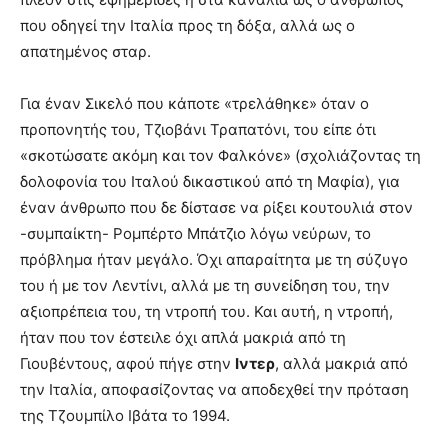
που οδηγεί την Ιταλία προς τη δόξα, αλλά ως ο
απατημένος σταρ.
Για έναν Σικελό που κάποτε «τρελάθηκε» όταν ο
προπονητής του, Τζιοβάνι Τραπατόνι, του είπε ότι
«σκοτώσατε ακόμη και τον Φαλκόνε» (σχολιάζοντας τη
δολοφονία του Ιταλού δικαστικού από τη Μαφία), για
έναν άνθρωπο που δε δίστασε να ρίξει κουτουλιά στον
-συμπαίκτη- Ρομπέρτο Μπάτζιο λόγω νεύρων, το
πρόβλημα ήταν μεγάλο. Όχι απαραίτητα με τη σύζυγο
του ή με τον Λεντίνι, αλλά με τη συνείδηση του, την
αξιοπρέπεια του, τη ντροπή του. Και αυτή, η ντροπή,
ήταν που τον έστειλε όχι απλά μακριά από τη
Γιουβέντους, αφού πήγε στην
Ιντερ
, αλλά μακριά από
την Ιταλία, αποφασίζοντας να αποδεχθεί την πρόταση
της Τζουμπίλο Ιβάτα το 1994.