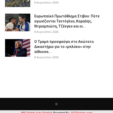
8 Αυγούστου 2026
Ευρωπαϊκό Πρωτάθλημα Στίβου: Πότε
αγωνίζονται Τεντόγλου, Καραλής,
Ντρισμπιώτη, Τζένγκο και οι...
8 Αυγούστου 2026
Ο Τραμπ προσφεύγει στο Ανώτατο
Δικαστήριο για το «μπλόκο» στην
αίθουσα...
8 Αυγούστου 2026
©
WP Twitter Auto Publish
Powered By :
XYZScripts.com