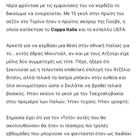
πέρα φρόντισε με τις εμφανίσεις του να κερδίζει το
δικαίωμα να ονειρεύεται. Με 15 γκολ στην πρώτη του
σεζόν στο Τορίνο ήταν ο πρώτος σκόρερ της Γιούβε, η
οποία κατέκτησε το
Coppa Italia
και το κύπελλο UEFA.
Αρκετά για να κερδίσει μια θέση στην εθνική Ιταλίας για
το… εντός έδρας Μουντιάλ, αν και με τους Ατζούρι είχε
μόλις δύο συμμετοχές ως τότε. Πήγε, ήξερε ότι
ξεκινούσε ως η τελευταία επιθετική επιλογή του Ατζέλιο
Βιτσίνι, αλλά τελικά τα άστρα μπήκαν στην ευθεία και
όλα συνωμότησαν ώστε ο Σκιλάτσι να βρεθεί τελικά
βασικός. Ήταν εκείνο το γκολ με την Τσεχοσλοβακία
στην πρεμιέρα των Ιταλών; Ήταν τυχαίο; Ήταν γραφτό;
Σημασία έχει ότι για τον «Τοτό» αυτές που θα
ακολουθούσαν θα ήταν οι τέσσερις πιο τρελές
εβδομάδες που μπορούσε να φανταστεί όταν ως παιδάκι