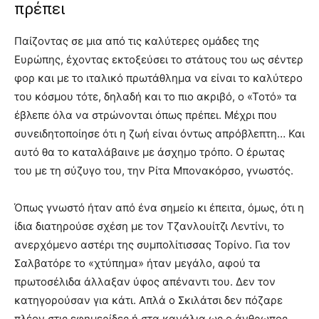
πρέπει
Παίζοντας σε μια από τις καλύτερες ομάδες της
Ευρώπης, έχοντας εκτοξεύσει το στάτους του ως σέντερ
φορ και με το ιταλικό πρωτάθλημα να είναι το καλύτερο
του κόσμου τότε, δηλαδή και το πιο ακριβό, ο «Τοτό» τα
έβλεπε όλα να στρώνονται όπως πρέπει. Μέχρι που
συνειδητοποίησε ότι η ζωή είναι όντως απρόβλεπτη… Και
αυτό θα το καταλάβαινε με άσχημο τρόπο. Ο έρωτας
του με τη σύζυγο του, την Ρίτα Μπονακόρσο, γνωστός.
Όπως γνωστό ήταν από ένα σημείο κι έπειτα, όμως, ότι η
ίδια διατηρούσε σχέση με τον Τζανλουίτζι Λεντίνι, το
ανερχόμενο αστέρι της συμπολίτισσας Τορίνο. Για τον
Σαλβατόρε το «χτύπημα» ήταν μεγάλο, αφού τα
πρωτοσέλιδα άλλαξαν ύφος απέναντι του. Δεν τον
κατηγορούσαν για κάτι. Απλά ο Σκιλάτσι δεν πόζαρε
πλέον στις εφημερίδες ή στα κανάλια ως ο άνθρωπος