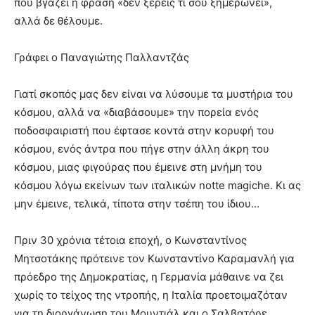
που βγάζει η φράση «δεν ξέρεις τι σου ξημερώνει»,
αλλά δε θέλουμε.
Γράφει ο Παναγιώτης Παλλαντζάς
Γιατί σκοπός μας δεν είναι να λύσουμε τα μυστήρια του
κόσμου, αλλά να «διαβάσουμε» την πορεία ενός
ποδοσφαιριστή που έφτασε κοντά στην κορυφή του
κόσμου, ενός άντρα που πήγε στην άλλη άκρη του
κόσμου, μιας φιγούρας που έμεινε στη μνήμη του
κόσμου λόγω εκείνων των ιταλικών notte magiche. Κι ας
μην έμεινε, τελικά, τίποτα στην τσέπη του ίδιου…
Πριν 30 χρόνια τέτοια εποχή, ο Κωνσταντίνος
Μητσοτάκης πρότεινε τον Κωνσταντίνο Καραμανλή για
πρόεδρο της Δημοκρατίας, η Γερμανία μάθαινε να ζει
χωρίς το τείχος της ντροπής, η Ιταλία προετοιμαζόταν
για τη διοργάνωση του Μουντιάλ και ο Σαλβατόρε