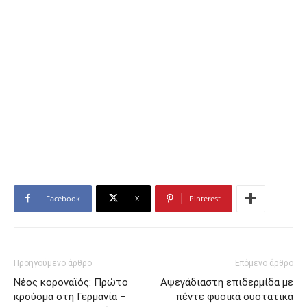
Facebook
X
Pinterest
Προηγούμενο άρθρο
Επόμενο άρθρο
Νέος κοροναϊός: Πρώτο
Αψεγάδιαστη επιδερμίδα με
κρούσμα στη Γερμανία –
πέντε φυσικά συστατικά