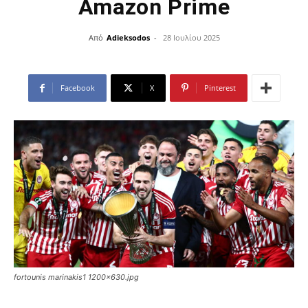
Amazon Prime
Από
Adieksodos
-
28 Ιουλίου 2025
Facebook
X
Pinterest
fortounis marinakis1 1200x630.jpg