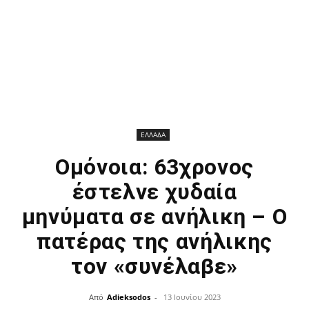
ΕΛΛΑΔΑ
Ομόνοια: 63χρονος
έστελνε χυδαία
μηνύματα σε ανήλικη – Ο
πατέρας της ανήλικης
τον «συνέλαβε»
Από
Adieksodos
-
13 Ιουνίου 2023