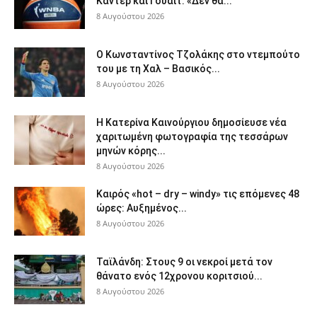
Καντέρ και Γουάιτ: «Δεν θα...
8 Αυγούστου 2026
Ο Κωνσταντίνος Τζολάκης στο ντεμπούτο
του με τη Χαλ – Βασικός...
8 Αυγούστου 2026
Η Κατερίνα Καινούργιου δημοσίευσε νέα
χαριτωμένη φωτογραφία της τεσσάρων
μηνών κόρης...
8 Αυγούστου 2026
Καιρός «hot – dry – windy» τις επόμενες 48
ώρες: Αυξημένος...
8 Αυγούστου 2026
Ταϊλάνδη: Στους 9 οι νεκροί μετά τον
θάνατο ενός 12χρονου κοριτσιού...
8 Αυγούστου 2026