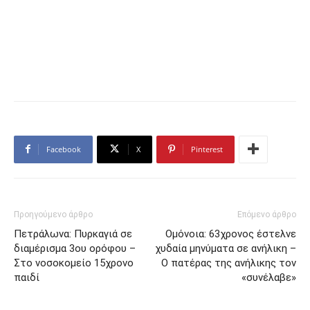
Facebook
X
Pinterest
Προηγούμενο άρθρο
Επόμενο άρθρο
Πετράλωνα: Πυρκαγιά σε
Ομόνοια: 63χρονος έστελνε
διαμέρισμα 3ου ορόφου –
χυδαία μηνύματα σε ανήλικη –
Στο νοσοκομείο 15χρονο
Ο πατέρας της ανήλικης τον
παιδί
«συνέλαβε»