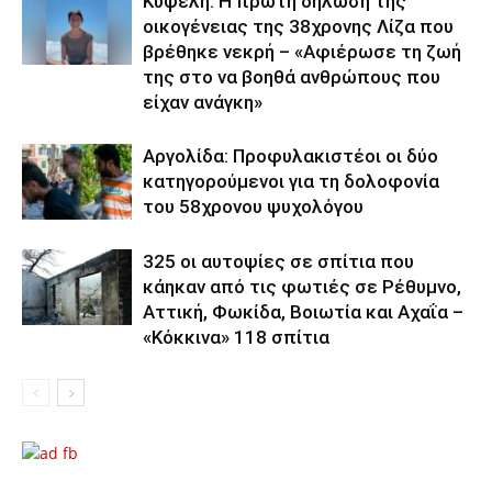
Κυψέλη: Η πρώτη δήλωση της
οικογένειας της 38χρονης Λίζα που
βρέθηκε νεκρή – «Αφιέρωσε τη ζωή
της στο να βοηθά ανθρώπους που
είχαν ανάγκη»
Αργολίδα: Προφυλακιστέοι οι δύο
κατηγορούμενοι για τη δολοφονία
του 58χρονου ψυχολόγου
325 οι αυτοψίες σε σπίτια που
κάηκαν από τις φωτιές σε Ρέθυμνο,
Αττική, Φωκίδα, Βοιωτία και Αχαΐα –
«Κόκκινα» 118 σπίτια