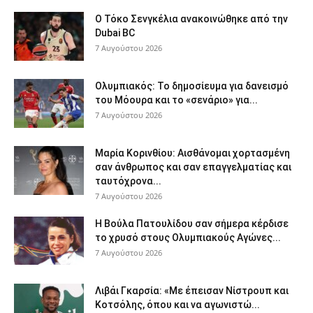
Ο Τόκο Σενγκέλια ανακοινώθηκε από την
Dubai BC
7 Αυγούστου 2026
Ολυμπιακός: Το δημοσίευμα για δανεισμό
του Μόουρα και το «σενάριο» για...
7 Αυγούστου 2026
Μαρία Κορινθίου: Αισθάνομαι χορτασμένη
σαν άνθρωπος και σαν επαγγελματίας και
ταυτόχρονα...
7 Αυγούστου 2026
Η Βούλα Πατουλίδου σαν σήμερα κέρδισε
το χρυσό στους Ολυμπιακούς Αγώνες...
7 Αυγούστου 2026
Λιβάι Γκαρσία: «Με έπεισαν Νίστρουπ και
Κοτσόλης, όπου και να αγωνιστώ...