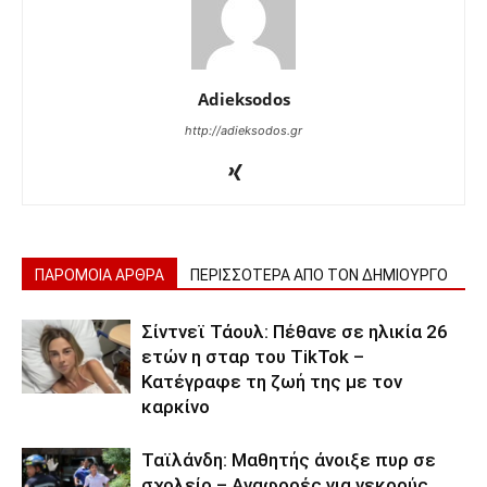
Adieksodos
http://adieksodos.gr
ΠΑΡΟΜΟΙΑ ΑΡΘΡΑ
ΠΕΡΙΣΣΟΤΕΡΑ ΑΠΟ ΤΟΝ ΔΗΜΙΟΥΡΓΟ
Σίντνεϊ Τάουλ: Πέθανε σε ηλικία 26
ετών η σταρ του TikTok –
Kατέγραφε τη ζωή της με τον
καρκίνο
Ταϊλάνδη: Μαθητής άνοιξε πυρ σε
σχολείο – Αναφορές για νεκρούς