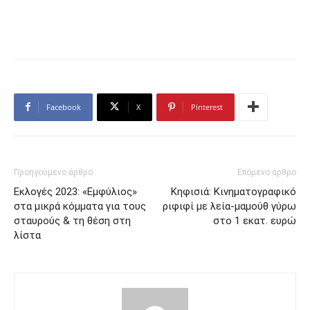
Facebook
X
Pinterest
Προηγούμενο άρθρο
Επόμενο άρθρο
Εκλογές 2023: «Εμφύλιος»
Κηφισιά: Κινηματογραφικό
στα μικρά κόμματα για τους
ριφιφί με λεία-μαμούθ γύρω
σταυρούς & τη θέση στη
στο 1 εκατ. ευρώ
λίστα