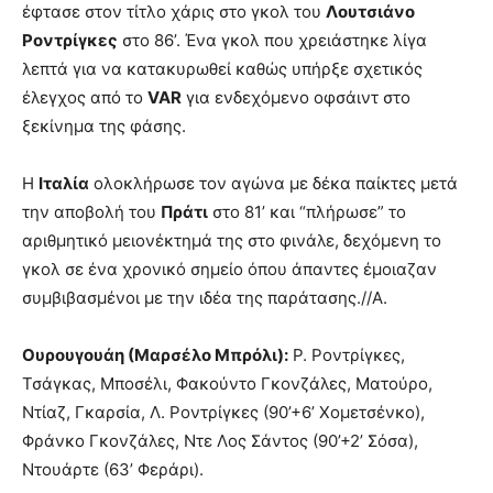
έφτασε στον τίτλο χάρις στο γκολ του
Λουτσιάνο
Ροντρίγκες
στο 86’. Ένα γκολ που χρειάστηκε λίγα
λεπτά για να κατακυρωθεί καθώς υπήρξε σχετικός
έλεγχος από το
VAR
για ενδεχόμενο οφσάιντ στο
ξεκίνημα της φάσης.
Η
Ιταλία
ολοκλήρωσε τον αγώνα με δέκα παίκτες μετά
την αποβολή του
Πράτι
στο 81’ και “πλήρωσε” το
αριθμητικό μειονέκτημά της στο φινάλε, δεχόμενη το
γκολ σε ένα χρονικό σημείο όπου άπαντες έμοιαζαν
συμβιβασμένοι με την ιδέα της παράτασης.//Α.
Ουρουγουάη (Μαρσέλο Μπρόλι):
Ρ. Ροντρίγκες,
Τσάγκας, Μποσέλι, Φακούντο Γκονζάλες, Ματούρο,
Ντίαζ, Γκαρσία, Λ. Ροντρίγκες (90’+6’ Χομετσένκο),
Φράνκο Γκονζάλες, Ντε Λος Σάντος (90’+2’ Σόσα),
Ντουάρτε (63’ Φεράρι).