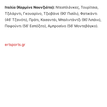
Ιταλία (Καρμίνε Νουνζιάτα):
Ντεσπλάνκες, Τουρίτσια,
Τζιλάρντι, Γκουαρίνο, Τζιοβάνε (90’ Πισίλι), Φατικάντι
(46’ Τζανότι), Πράτι, Κασαντέι, Μπαλντάντζι (90΄Λιπάνι),
Παφούντι (56’ Εσπόζιτο), Αμπροσίνο (56’ Μοντεβάγκο).
ertsports.gr