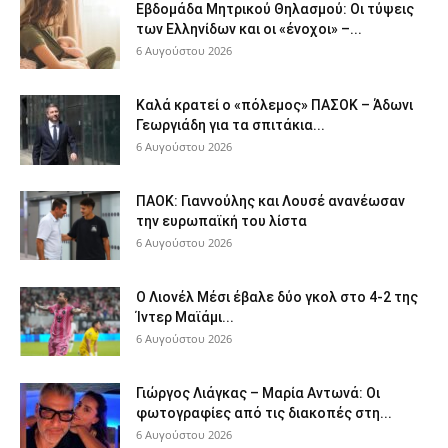
Εβδομάδα Μητρικού Θηλασμού: Οι τύψεις
των Ελληνίδων και οι «ένοχοι» –...
6 Αυγούστου 2026
Καλά κρατεί ο «πόλεμος» ΠΑΣΟΚ – Άδωνι
Γεωργιάδη για τα σπιτάκια...
6 Αυγούστου 2026
ΠΑΟΚ: Γιαννούλης και Λουσέ ανανέωσαν
την ευρωπαϊκή του λίστα
6 Αυγούστου 2026
Ο Λιονέλ Μέσι έβαλε δύο γκολ στο 4-2 της
Ίντερ Μαϊάμι...
6 Αυγούστου 2026
Γιώργος Λιάγκας – Μαρία Αντωνά: Οι
φωτογραφίες από τις διακοπές στη...
6 Αυγούστου 2026