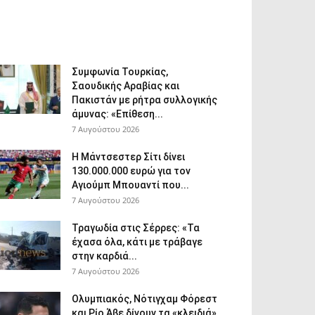
Συμφωνία Τουρκίας,
Σαουδικής Αραβίας και
Πακιστάν με ρήτρα συλλογικής
άμυνας: «Επίθεση...
7 Αυγούστου 2026
Η Μάντσεστερ Σίτι δίνει
130.000.000 ευρώ για τον
Αγιούμπ Μπουαντί που...
7 Αυγούστου 2026
Τραγωδία στις Σέρρες: «Τα
έχασα όλα, κάτι με τράβαγε
στην καρδιά...
7 Αυγούστου 2026
Ολυμπιακός, Νότιγχαμ Φόρεστ
και Ρίο Άβε δίνουν τα «κλειδιά»