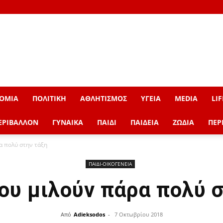
ΟΜΙΑ
ΠΟΛΙΤΙΚΗ
ΑΘΛΗΤΙΣΜΟΣ
ΥΓΕΙΑ
MEDIA
LIF
ΕΡΙΒΑΛΛΟΝ
ΓΥΝΑΙΚΑ
ΠΑΙΔΙ
ΠΑΙΔΕΙΑ
ΖΩΔΙΑ
ΠΕΡ
α πολύ στην τάξη
ΠΑΙΔΙ-ΟΙΚΟΓΕΝΕΙΑ
ου μιλούν πάρα πολύ 
Από
Adieksodos
-
7 Οκτωβρίου 2018