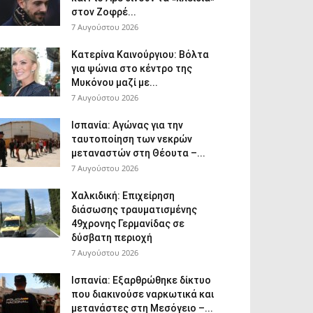
στον Ζοφρέ...
7 Αυγούστου 2026
Κατερίνα Καινούργιου: Βόλτα
για ψώνια στο κέντρο της
Μυκόνου μαζί με...
7 Αυγούστου 2026
Ισπανία: Αγώνας για την
ταυτοποίηση των νεκρών
μεταναστών στη Θέουτα –...
7 Αυγούστου 2026
Χαλκιδική: Επιχείρηση
διάσωσης τραυματισμένης
49χρονης Γερμανίδας σε
δύσβατη περιοχή
7 Αυγούστου 2026
Ισπανία: Εξαρθρώθηκε δίκτυο
που διακινούσε ναρκωτικά και
μετανάστες στη Μεσόγειο –...