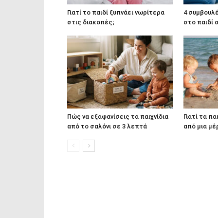
Γιατί το παιδί ξυπνάει νωρίτερα
4 συμβουλέ
στις διακοπές;
στο παιδί 
Πώς να εξαφανίσεις τα παιχνίδια
Γιατί τα πα
από το σαλόνι σε 3 λεπτά
από μια μέ