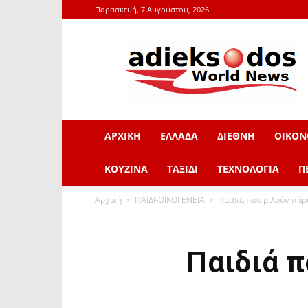
Παρασκευή, 7 Αυγούστου, 2026
adieksodos.gr
ΑΡΧΙΚΗ
ΕΛΛΑΔΑ
ΔΙΕΘΝΗ
ΟΙΚΟΝ
ΚΟΥΖΙΝΑ
ΤΑΞΙΔΙ
ΤΕΧΝΟΛΟΓΙΑ
Π
Αρχική
ΠΑΙΔΙ-ΟΙΚΟΓΕΝΕΙΑ
Παιδιά που μιλούν πάρ
Παιδιά π