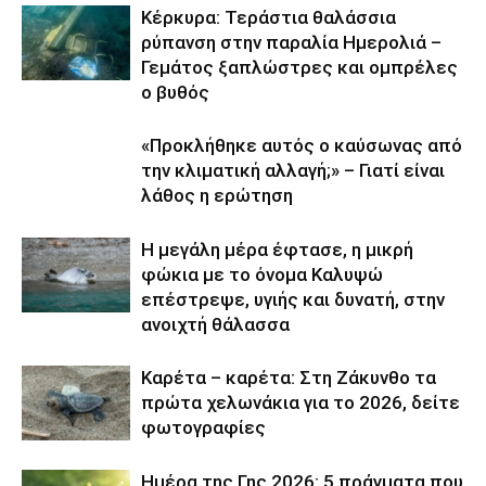
Κέρκυρα: Τεράστια θαλάσσια
ρύπανση στην παραλία Ημερολιά –
Γεμάτος ξαπλώστρες και ομπρέλες
ο βυθός
«Προκλήθηκε αυτός ο καύσωνας από
την κλιματική αλλαγή;» – Γιατί είναι
λάθος η ερώτηση
Η μεγάλη μέρα έφτασε, η μικρή
φώκια με το όνομα Καλυψώ
επέστρεψε, υγιής και δυνατή, στην
ανοιχτή θάλασσα
Καρέτα – καρέτα: Στη Ζάκυνθο τα
πρώτα χελωνάκια για το 2026, δείτε
φωτογραφίες
Ημέρα της Γης 2026: 5 πράγματα που