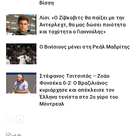
Βίσση
Λίσι: «Ο Ζίβκοβιτς θα παίξει με την
Άντερλεχτ, θα μας δώσει ποιότητα
και ταχύτητα ο Γιαννούλης»
Ο Βινίσιους μένει στη Ρεάλ Μαδρίτης
Στέφανος Τσιτσιπάς – Ζοάο
Φονσέκα 0-2: Ο Βραζιλιάνος
κυριάρχησε και απέκλεισε τον
Έλληνα τενίστα στο 2ο γύρο του
Μόντρεαλ