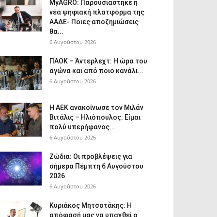
ΜyAGRO: Παρουσιάστηκε η
νέα ψηφιακή πλατφόρμα της
ΑΑΔΕ- Ποιες αποζημιώσεις
θα...
6 Αυγούστου 2026
ΠΑΟΚ – Άντερλεχτ: Η ώρα του
αγώνα και από ποιο κανάλι...
6 Αυγούστου 2026
Η ΑΕΚ ανακοίνωσε τον Μιλάν
Βιτάλις – Ηλιόπουλος: Είμαι
πολύ υπερήφανος...
6 Αυγούστου 2026
Ζώδια: Οι προβλέψεις για
σήμερα Πέμπτη 6 Αυγούστου
2026
6 Αυγούστου 2026
Κυριάκος Μητσοτάκης: Η
απόφασή μας να υπαχθεί ο