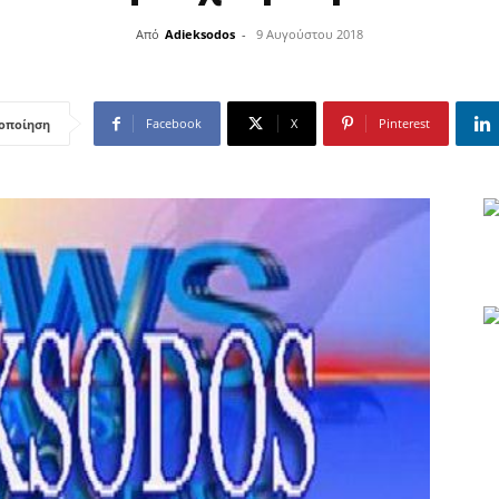
Από
Adieksodos
-
9 Αυγούστου 2018
Facebook
X
Pinterest
οποίηση