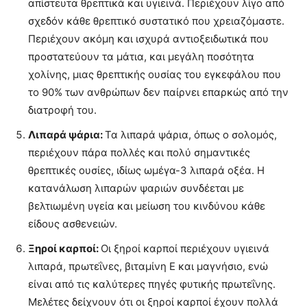
απίστευτα θρεπτικά και υγιεινά. Περιέχουν λίγο από
σχεδόν κάθε θρεπτικό συστατικό που χρειαζόμαστε.
Περιέχουν ακόμη και ισχυρά αντιοξειδωτικά που
προστατεύουν τα μάτια, και μεγάλη ποσότητα
χολίνης, μιας θρεπτικής ουσίας του εγκεφάλου που
το 90% των ανθρώπων δεν παίρνει επαρκώς από την
διατροφή του.
Λιπαρά ψάρια:
Τα λιπαρά ψάρια, όπως ο σολομός,
περιέχουν πάρα πολλές και πολύ σημαντικές
θρεπτικές ουσίες, ιδίως ωμέγα-3 λιπαρά οξέα. Η
κατανάλωση λιπαρών ψαριών συνδέεται με
βελτιωμένη υγεία και μείωση του κινδύνου κάθε
είδους ασθενειών.
Ξηροί καρποί:
Οι ξηροί καρποί περιέχουν υγιεινά
λιπαρά, πρωτεΐνες, βιταμίνη Ε και μαγνήσιο, ενώ
είναι από τις καλύτερες πηγές φυτικής πρωτεΐνης.
Μελέτες δείχνουν ότι οι ξηροί καρποί έχουν πολλά