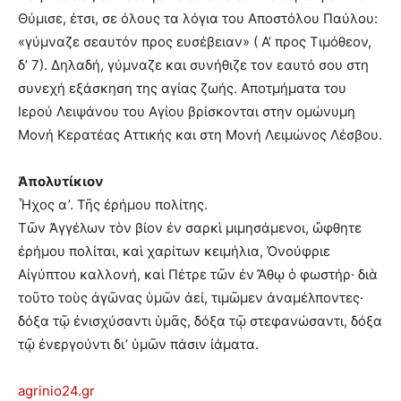
Θύμισε, έτσι, σε όλους τα λόγια του Αποστόλου Παύλου:
«γύμναζε σεαυτόν προς ευσέβειαν» ( Α’ προς Τιμόθεον,
δ’ 7). Δηλαδή, γύμναζε και συνήθιζε τον εαυτό σου στη
συνεχή εξάσκηση της αγίας ζωής. Αποτμήματα του
Ιερού Λειψάνου του Αγίου βρίσκονται στην ομώνυμη
Μονή Κερατέας Αττικής και στη Μονή Λειμώνος Λέσβου.
Ἀπολυτίκιον
Ἦχος α’. Τῆς ἐρήμου πολίτης.
Τῶν Ἀγγέλων τὸν βίον ἐν σαρκὶ μιμησάμενοι, ὤφθητε
ἐρήμου πολίται, καὶ χαρίτων κειμήλια, Ὀνούφριε
Αἰγύπτου καλλονή, καὶ Πέτρε τῶν ἐν Ἄθῳ ὁ φωστήρ· διὰ
τοῦτο τοὺς ἀγῶνας ὑμῶν ἀεί, τιμῶμεν ἀναμέλποντες·
δόξα τῷ ἐνισχύσαντι ὑμᾶς, δόξα τῷ στεφανώσαντι, δόξα
τῷ ἐνεργούντι δι’ ὑμῶν πάσιν ἰάματα.
agrinio24.gr