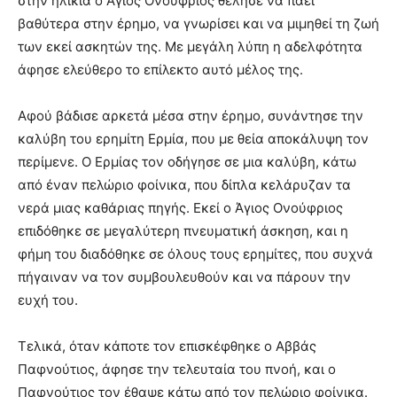
στην ηλικία ο Άγιος Ονούφριος θέλησε να πάει
βαθύτερα στην έρημο, να γνωρίσει και να μιμηθεί τη ζωή
των εκεί ασκητών της. Με μεγάλη λύπη η αδελφότητα
άφησε ελεύθερο το επίλεκτο αυτό μέλος της.
Αφού βάδισε αρκετά μέσα στην έρημο, συνάντησε την
καλύβη του ερημίτη Ερμία, που με θεία αποκάλυψη τον
περίμενε. Ο Ερμίας τον οδήγησε σε μια καλύβη, κάτω
από έναν πελώριο φοίνικα, που δίπλα κελάρυζαν τα
νερά μιας καθάριας πηγής. Εκεί ο Άγιος Ονούφριος
επιδόθηκε σε μεγαλύτερη πνευματική άσκηση, και η
φήμη του διαδόθηκε σε όλους τους ερημίτες, που συχνά
πήγαιναν να τον συμβουλευθούν και να πάρουν την
ευχή του.
Τελικά, όταν κάποτε τον επισκέφθηκε ο Αββάς
Παφνούτιος, άφησε την τελευταία του πνοή, και ο
Παφνούτιος τον έθαψε κάτω από τον πελώριο φοίνικα.