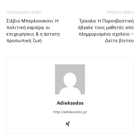
Προηγούμενο άρθρο
Επόμενο άρθρο
Σίλβιο Μπερλουσκόνι: Η
Τρίκαλα: Η Πυροσβεστική
πολιτική καριέρα, οι
έβγαλε τους μαθητές από
επιχειρήσεις & η άστατη
πλημμυρισμένο σχολείο –
προσωπική ζωή
Δείτε βίντεο
Adieksodos
http://adieksodos.gr