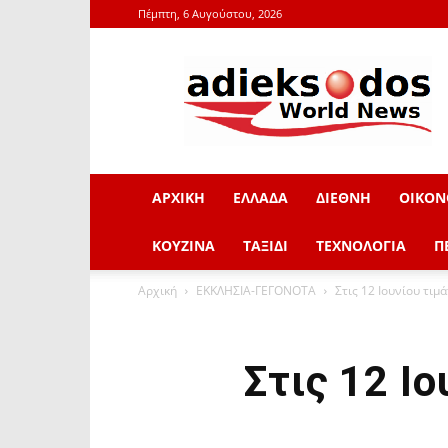
Πέμπτη, 6 Αυγούστου, 2026
adieksodos.gr
ΑΡΧΙΚΗ
ΕΛΛΑΔΑ
ΔΙΕΘΝΗ
ΟΙΚΟΝ
ΚΟΥΖΙΝΑ
ΤΑΞΙΔΙ
ΤΕΧΝΟΛΟΓΙΑ
Π
Αρχική
ΕΚΚΛΗΣΙΑ-ΓΕΓΟΝΟΤΑ
Στις 12 Ιουνίου τιμ
Στις 12 Ι