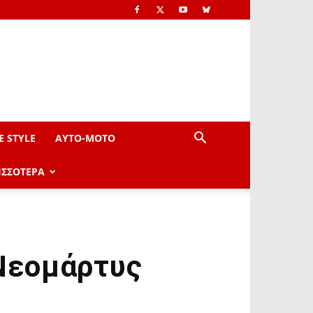
E STYLE
AYTO-ΜOTO
ΙΣΣΟΤΕΡΑ
 Νεομάρτυς