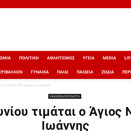
ΟΜΙΑ
ΠΟΛΙΤΙΚΗ
ΑΘΛΗΤΙΣΜΟΣ
ΥΓΕΙΑ
MEDIA
LIF
ΕΡΙΒΑΛΛΟΝ
ΓΥΝΑΙΚΑ
ΠΑΙΔΙ
ΠΑΙΔΕΙΑ
ΖΩΔΙΑ
ΠΕΡ
άται ο Άγιος Νεομάρτυς Ιωάννης
ΕΚΚΛΗΣΙΑ-ΓΕΓΟΝΟΤΑ
ουνίου τιμάται ο Άγιος
Ιωάννης