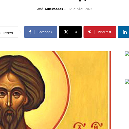
Από
Adieksodos
-
12 Ιουνίου 2023
Facebook
X
Pinterest
οποίηση