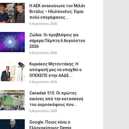
Η ΑΕΚ ανακοίνωσε τον Μιλάν
Βιτάλις – Ηλιόπουλος: Είμαι
πολύ υπερήφανος...
6 Αυγούστου 2026
Ζώδια: Οι προβλέψεις για
σήμερα Πέμπτη 6 Αυγούστου
2026
6 Αυγούστου 2026
Κυριάκος Μητσοτάκης: Η
απόφασή μας να υπαχθεί ο
ΟΠΕΚΕΠΕ στην ΑΑΔΕ...
6 Αυγούστου 2026
Canadair 515: Οι πρώτες
εικόνες από την κατασκευή
του αεροσκάφους που...
6 Αυγούστου 2026
Google: Ποιος είναι ο
Ελληνοκύπριος Demis