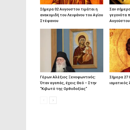
Σήμερα 02 Αυγουστου τιμάται η
Σαν σήμερα
ανακομιδή του Λειψάνου του Αγίου
γεγονότα π
Στέφανου
Αυγούστου
Γέρων Αλέξιος Ξενοφωντινός:
Σήμερα 27 
Όταν αγαπάς, έχεις Θεό – Στην
ιαματικός
“Κιβωτό της Ορθοδοξίας”