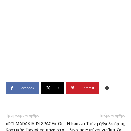
Facebook
X
Pinterest
Προηγούμενο άρθρο
Επόμενο άρθρο
«DOLMADAKIA IN SPACE»: Οι
Η Ιωάννα Τούνη έβγαλε έρπη,
Κρητικές Γιαγιάδες πάνε στο
λίγο πριν φύγει για Ίμπιζα –