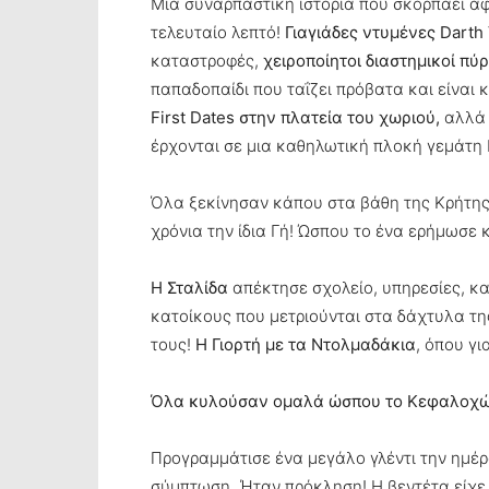
Μια συναρπαστική ιστορία που σκορπάει άφθ
τελευταίο λεπτό!
Γιαγιάδες ντυμένες Darth
καταστροφές,
χειροποίητοι διαστημικοί πύ
παπαδοπαίδι που ταΐζει πρόβατα και είναι 
First Dates στην πλατεία του χωριού,
αλλά κ
έρχονται σε μια καθηλωτική πλοκή γεμάτη 
Όλα ξεκίνησαν κάπου στα βάθη της Κρήτης,
χρόνια την ίδια Γή! Ώσπου το ένα ερήμωσε 
Η Σταλίδα
απέκτησε σχολείο, υπηρεσίες, 
κατοίκους που μετριούνται στα δάχτυλα της
τους!
Η Γιορτή με τα Ντολμαδάκια
, όπου γι
Όλα κυλούσαν ομαλά ώσπου το Κεφαλοχώρι
Προγραμμάτισε ένα μεγάλο γλέντι την ημέρα
σύμπτωση. Ήταν πρόκληση! Η βεντέτα είχε 