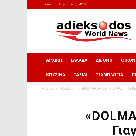
Πέμπτη, 6 Αυγούστου, 2026
adieksodos.gr
ΑΡΧΙΚΗ
ΕΛΛΑΔΑ
ΔΙΕΘΝΗ
ΟΙΚΟΝ
ΚΟΥΖΙΝΑ
ΤΑΞΙΔΙ
ΤΕΧΝΟΛΟΓΙΑ
Π
Αρχική
ΜΟΥΣΙΚΗ
«DOLMADAKIA IN SPACE»: Οι Κρη
«DOLMAD
Για