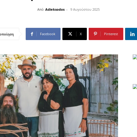
Από
Adieksodos
-
9 Αυγούστου 2025
Facebook
X
Pinterest
οποίηση