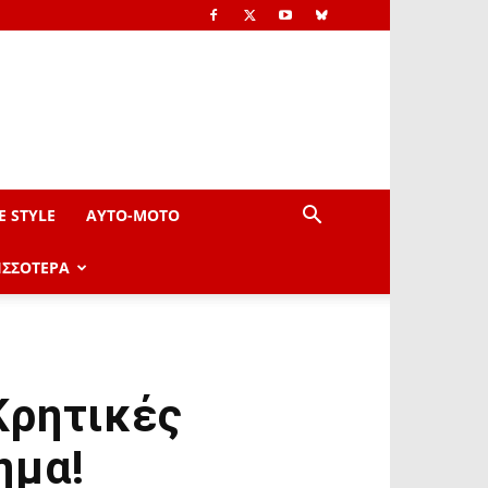
E STYLE
AYTO-ΜOTO
ΙΣΣΟΤΕΡΑ
Κρητικές
ημα!