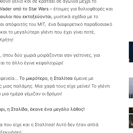
ονο γέλιο και σε κρατάει σε αγωνία μέχρι το
 Vader από το Star Wars –
έτοιμες για δολιοφθορές και
ραυλοι που εκτοξεύονται
, μυστικά σχέδια με το
και απόφοιτός του ΜΙΤ, ένα διαφορετικό παραδοσιακό
αι το μεγαλύτερο γλέντι που έχει γίνει ποτέ,
Κρήτη!
 όπου δύο χωριά μοιράζονται σαν γείτονες, για
και το άλλο έγινε κεφαλοχώρι!
καφενεία…
Το μικρότερο, η Σταλίτσα
έμεινε με
 μιας παλάμης. Μια χαρά τους είχε μείνει! Το γλέντι
α μια ημέρα γέμιζαν οι δρόμοι!
, η Σταλίδα, έκανε ένα μεγάλο λάθος!
 που είχε και η Σταλίτσα! Αυτό δεν ήταν απλά
ξεκινήσει!