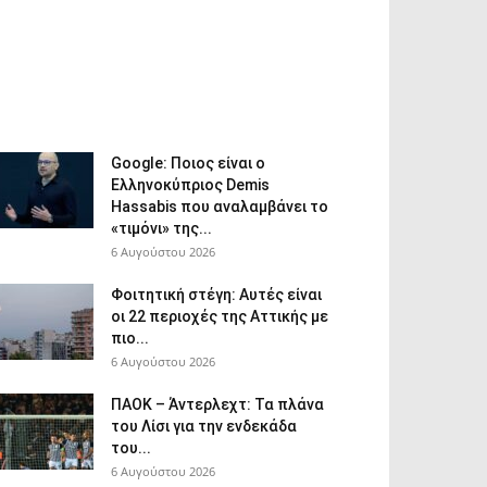
Google: Ποιος είναι ο
Ελληνοκύπριος Demis
Hassabis που αναλαμβάνει το
«τιμόνι» της...
6 Αυγούστου 2026
Φοιτητική στέγη: Aυτές είναι
οι 22 περιοχές της Αττικής με
πιο...
6 Αυγούστου 2026
ΠΑΟΚ – Άντερλεχτ: Τα πλάνα
του Λίσι για την ενδεκάδα
του...
6 Αυγούστου 2026